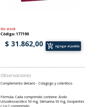
Sin stock
Código: 177190
$ 31.862,00
add_shopping_cart
Agregar al pedido
Observaciones
Complemento dietario - Colagogo y colerético
Fórmula: Cada comprimido contiene: Ácido
Ursodesoxicólico 50 mg, Silimarina 50 mg, Excipientes
c.s.p.1 comprimido.