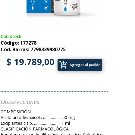
Con stock
Código: 177278
Cód. Barras: 7798339980775
$ 19.789,00
add_shopping_cart
Agregar al pedido
Observaciones
COMPOSICIÓN
Ácido ursodesoxicólico ................ 50 mg
Excipientes c.s.p. ............................. 1 ml
CLASIFICACIÓN FARMACOLÓGICA
Hepatoprotector. Antilitogénico. Litolítico. Colerético.