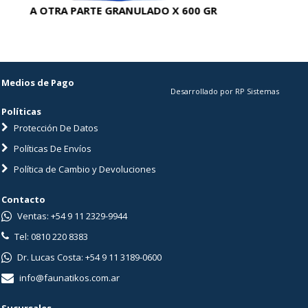
A OTRA PARTE GRANULADO X 600 GR
AC
Medios de Pago
Desarrollado por RP Sistemas
Políticas
Protección De Datos
Políticas De Envíos
Política de Cambio y Devoluciones
Contacto
Ventas: +54 9 11 2329-9944
Tel: 0810 220 8383
Dr. Lucas Costa: +54 9 11 3189-0600
info@faunatikos.com.ar