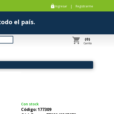
https
|
Ingresar
Registrarme
s a todo el país.
shopping_cart
(0)
Carrito
Con stock
Código: 177309