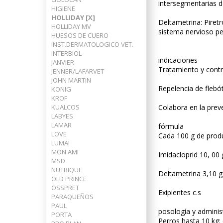
intersegmentarias de
HIGIENE
HOLLIDAY [X]
Deltametrina: Piretr
HOLLIDAY MV
sistema nervioso per
HUESOS DE CUERO
INST.DERMATOLOGICO VET.
INTERBIOL
indicaciones
JANVIER
Tratamiento y contro
JENNER/LAFARVET
JOHN MARTIN
Repelencia de flebó
KONIG
KROF
KUALCOS
Colabora en la prev
LABYES
LAMAR
fórmula
LOVE
Cada 100 g de prod
LUMAI
MON AMI
Imidacloprid 10, 00 
MSD
NUTRIQUE
Deltametrina 3,10 g
OLD PRINCE
OSSPRET
Exipientes c.s
PARAQUEÑOS
PAUL
posología y adminis
PORTA
Perros hasta 10 kg: 