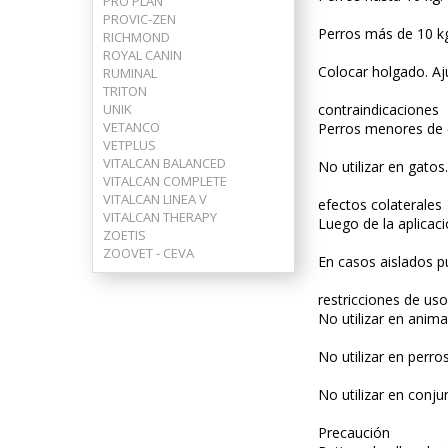
PRO PLAN
PROVIC-ZEN
Perros más de 10 kg
RICHMOND
ROYAL CANIN
Colocar holgado. Aj
RUMINAL
TRITON
UNIK
contraindicaciones
VETANCO
Perros menores de c
VETPLUS
VITALCAN BALANCED
No utilizar en gatos.
VITALCAN COMPLETE
VITALCAN LINEA V
efectos colaterales
VITALCAN THERAPY
Luego de la aplicaci
ZOETIS
ZOOVET - CEVA
En casos aislados p
restricciones de uso
No utilizar en anima
No utilizar en perro
No utilizar en conj
Precaución