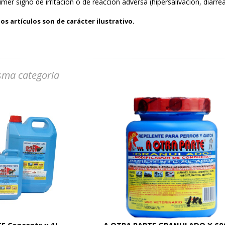
primer signo de irritación o de reacción adversa (hipersalivación, diarre
os artículos son de carácter ilustrativo.
sma categoria