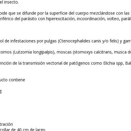
l insecto.
oide que se difunde por la superficie del cuerpo mezclándose con las 
iférico del parásito con hiperexcitación, incoordinación, volteo, pará
l de infestaciones por pulgas (Ctenocephalides canis y/o felis) y gar
tomos (Lutzomia longipalpis), moscas (stomoxys calcitrans, musca do
ención de la transmisión vectorial de patógenos como Elichia spp, Bab
ucto contiene
g
tración
collar de 40 cm de largo