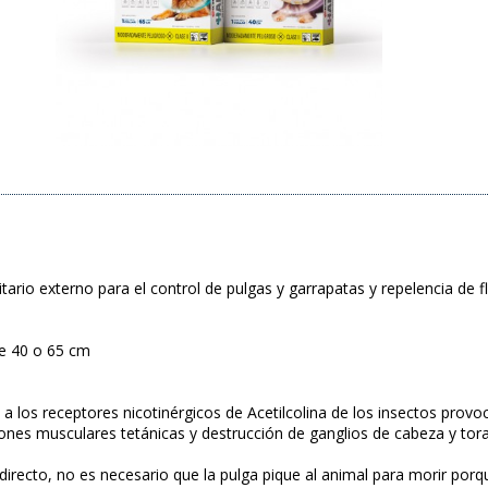
sitario externo para el control de pulgas y garrapatas y repelencia d
de 40 o 65 cm
 a los receptores nicotinérgicos de Acetilcolina de los insectos prov
ones musculares tetánicas y destrucción de ganglios de cabeza y torax
directo, no es necesario que la pulga pique al animal para morir p