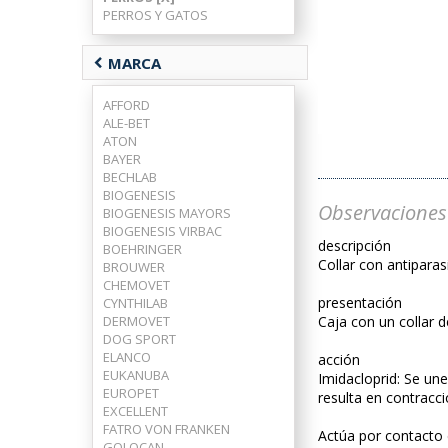
PERROS Y GATOS
chevron_left
MARCA
AFFORD
ALE-BET
ATON
BAYER
BECHLAB
BIOGENESIS
Observaciones
BIOGENESIS MAYORS
BIOGENESIS VIRBAC
descripción
BOEHRINGER
Collar con antipara
BROUWER
CHEMOVET
presentación
CYNTHILAB
DERMOVET
Caja con un collar 
DOG SPORT
ELANCO
acción
EUKANUBA
Imidacloprid: Se une
EUROPET
resulta en contracci
EXCELLENT
FATRO VON FRANKEN
Actúa por contacto 
GOLOCAN