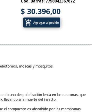
Cód. Barras: 7798042367672
$ 30.396,00
add_shopping_cart
Agregar al pedido
e flebótomos, moscas y mosquitos.
ocando una despolarización lenta en las neuronas, que
, llevando a la muerte del insecto.
orque el compuesto es absorbido por las membranas