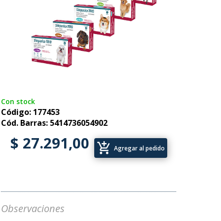
Con stock
Código: 177453
Cód. Barras: 5414736054902
$ 27.291,00
add_shopping_cart
Agregar al pedido
Observaciones