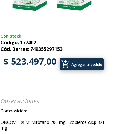
Con stock
Código: 177462
Cód. Barras: 749355297153
$ 523.497,00
add_shopping_cart
Agregar al pedido
Observaciones
Composición:
ONCOVET® M: Mitotano 200 mg. Excipiente c.s.p 321
mg.