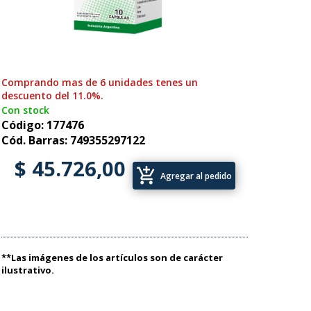
Comprando mas de 6 unidades tenes un
descuento del 11.0%.
Con stock
Código: 177476
Cód. Barras: 749355297122
$ 45.726,00
add_shopping_cart
Agregar al pedido
**Las imágenes de los artículos son de carácter
ilustrativo.