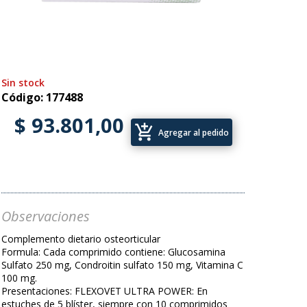
Sin stock
Código: 177488
$ 93.801,00
add_shopping_cart
Agregar al pedido
Observaciones
Complemento dietario osteorticular
Formula: Cada comprimido contiene: Glucosamina
Sulfato 250 mg, Condroitin sulfato 150 mg, Vitamina C
100 mg.
Presentaciones: FLEXOVET ULTRA POWER: En
estuches de 5 blíster, siempre con 10 comprimidos