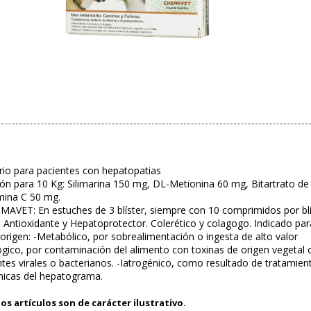
io para pacientes con hepatopatias
ón para 10 Kg: Silimarina 150 mg, DL-Metionina 60 mg, Bitartrato de
mina C 50 mg.
IMAVET: En estuches de 3 blíster, siempre con 10 comprimidos por blí
: Antioxidante y Hepatoprotector. Colerético y colagogo. Indicado par
 origen: -Metabólico, por sobrealimentación o ingesta de alto valor
ógico, por contaminación del alimento con toxinas de origen vegetal o
tes virales o bacterianos. -Iatrogénico, como resultado de tratami
micas del hepatograma.
os artículos son de carácter ilustrativo.