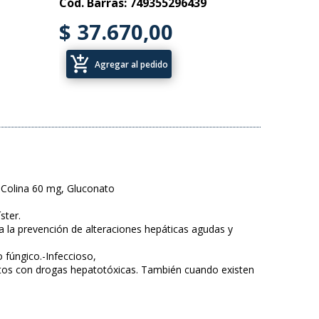
Cód. Barras: 749355296439
$ 37.670,00
add_shopping_cart
Agregar al pedido
 Colina 60 mg, Gluconato
ster.
a la prevención de alteraciones hepáticas agudas y
 fúngico.-Infeccioso,
entos con drogas hepatotóxicas. También cuando existen