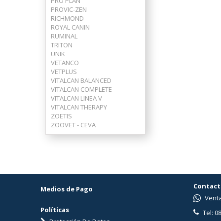
PRO PLAN
PROVIC-ZEN
RICHMOND
ROYAL CANIN
RUMINAL
TRITON
UNIK
VETANCO
VETPLUS
VITALCAN BALANCED
VITALCAN COMPLETE
VITALCAN LINEA V
VITALCAN THERAPY
ZOETIS
ZOOVET - CEVA
Contact
Medios de Pago
Venta
Políticas
Tel: 0