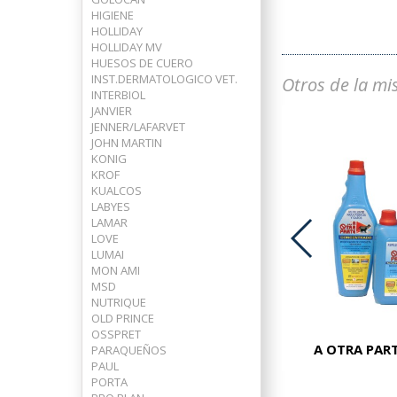
HIGIENE
HOLLIDAY
HOLLIDAY MV
HUESOS DE CUERO
INST.DERMATOLOGICO VET.
Otros de la mi
INTERBIOL
JANVIER
JENNER/LAFARVET
JOHN MARTIN
KONIG
KROF
KUALCOS
LABYES
LAMAR
LOVE
LUMAI
MON AMI
ADVOCATE PERROS 25-40 KG
MSD
NUTRIQUE
OLD PRINCE
OSSPRET
A OTRA PART
PARAQUEÑOS
PAUL
PORTA