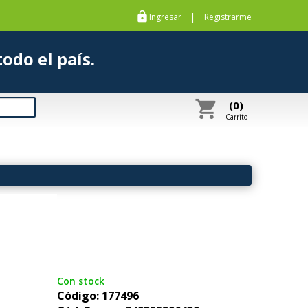
https
|
Ingresar
Registrarme
s a todo el país.
shopping_cart
(0)
Carrito
Con stock
Código: 177496