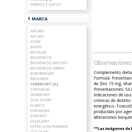
PERROS Y GATOS
chevron_left
MARCA
AFFORD
ALE-BET
ATON
BAYER
BECHLAB
BIOGENESIS
Observaciones
BIOGENESIS MAYORS
BIOGENESIS VIRBAC
Complemento dietar
BOEHRINGER
Formula: Presentaci
BROUWER
de Zinc 15 mg, Vita
CHEMOVET [X]
Presentaciones: SIL
CYNTHILAB
DERMOVET
Indicaciones de uso
DOG SPORT
crónicas de distinto
ELANCO
energético.-Toxicol
EUKANUBA
producidas por agen
EUROPET
alteraciones bioquí
EXCELLENT
FATRO VON FRANKEN
**Las imágenes de l
GOLOCAN