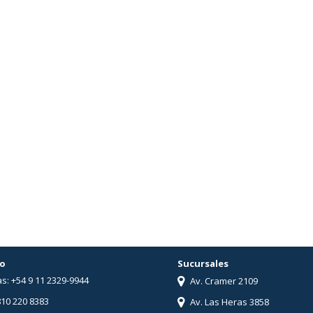
o
Sucursales
s: +54 9 11 2329-9944
Av. Cramer 2109
810 220 8383
Av. Las Heras 3858