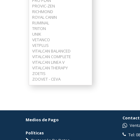
PRO PLAN
PROVIC-ZEN
RICHMOND
ROYAL CANIN
RUMINAL
TRITON
UNIK
VETANCO
VETPLUS
VITALCAN BALANCED
VITALCAN COMPLETE
VITALCAN LINEA V
VITALCAN THERAPY
ZOETIS
ZOOVET - CEVA
Contact
Medios de Pago
Venta
Políticas
Tel: 0