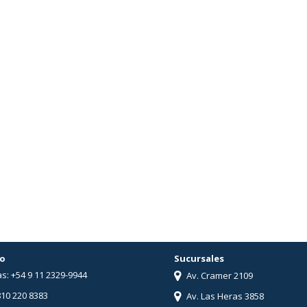
o
Sucursales
s: +54 9 11 2329-9944
Av. Cramer 2109
810 220 8383
Av. Las Heras 3858