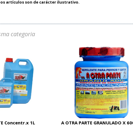
os artículos son de carácter ilustrativo.
sma categoria
E Concentr.x 1L
A OTRA PARTE GRANULADO X 60