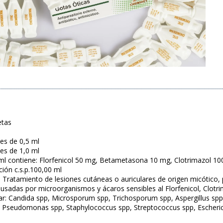
etas
les de 0,5 ml
les de 1,0 ml
ml contiene: Florfenicol 50 mg, Betametasona 10 mg, Clotrimazol 
ión c.s.p.100,00 ml
: Tratamiento de lesiones cutáneas o auriculares de origen micótico, 
ausadas por microorganismos y ácaros sensibles al Florfenicol, Clotri
r: Candida spp, Microsporum spp, Trichosporum spp, Aspergillus spp
 Pseudomonas spp, Staphylococcus spp, Streptococcus spp, Escherich