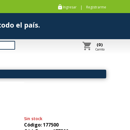
https
|
Ingresar
Registrarme
s a todo el país.
shopping_cart
(0)
Carrito
Sin stock
Código: 177500