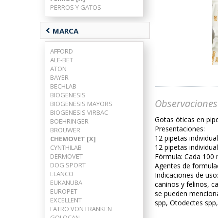
PERROS Y GATOS
chevron_left
MARCA
AFFORD
ALE-BET
ATON
BAYER
BECHLAB
BIOGENESIS
Observaciones
BIOGENESIS MAYORS
BIOGENESIS VIRBAC
Gotas óticas en pip
BOEHRINGER
Presentaciones:
BROUWER
12 pipetas individua
CHEMOVET [X]
12 pipetas individua
CYNTHILAB
DERMOVET
Fórmula: Cada 100 
DOG SPORT
Agentes de formulac
ELANCO
Indicaciones de uso
EUKANUBA
caninos y felinos, c
EUROPET
se pueden menciona
EXCELLENT
spp, Otodectes spp,
FATRO VON FRANKEN
GOLOCAN