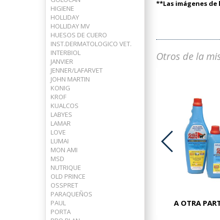
**Las imágenes de l
HIGIENE
HOLLIDAY
HOLLIDAY MV
HUESOS DE CUERO
INST.DERMATOLOGICO VET.
INTERBIOL
Otros de la mi
JANVIER
JENNER/LAFARVET
JOHN MARTIN
KONIG
KROF
KUALCOS
LABYES
LAMAR
LOVE
LUMAI
MON AMI
MSD
ADVOCATE PERROS 25-40 KG
NUTRIQUE
OLD PRINCE
OSSPRET
PARAQUEÑOS
A OTRA PART
PAUL
PORTA