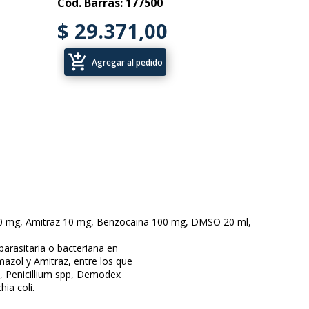
Cód. Barras: 177500
$ 29.371,00
add_shopping_cart
Agregar al pedido
100 mg, Amitraz 10 mg, Benzocaina 100 mg, DMSO 20 ml,
parasitaria o bacteriana en
mazol y Amitraz, entre los que
, Penicillium spp, Demodex
ia coli.