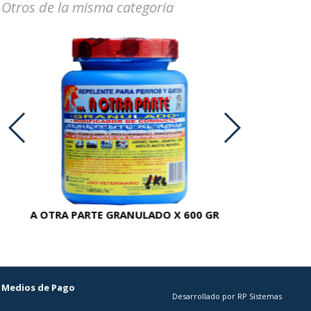
Otros de la misma categoria
A OTRA PARTE GRANULADO X 600 GR
AC
Medios de Pago
Desarrollado por RP Sistemas