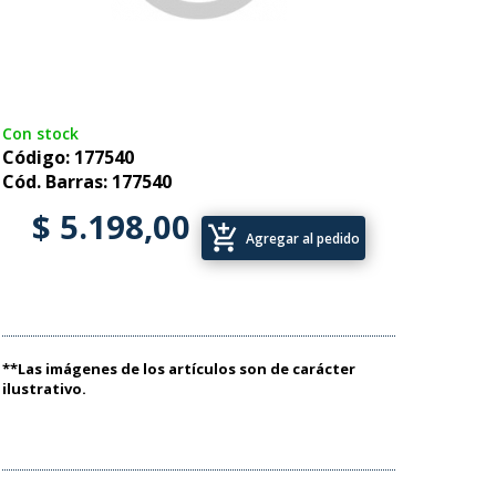
Con stock
Código: 177540
Cód. Barras: 177540
$ 5.198,00
add_shopping_cart
Agregar al pedido
**Las imágenes de los artículos son de carácter
ilustrativo.