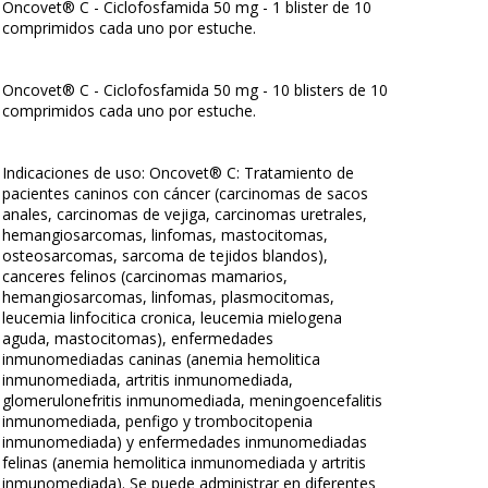
Oncovet® C - Ciclofosfamida 50 mg - 1 blister de 10
comprimidos cada uno por estuche.
Oncovet® C - Ciclofosfamida 50 mg - 10 blisters de 10
comprimidos cada uno por estuche.
Indicaciones de uso: Oncovet® C: Tratamiento de
pacientes caninos con cáncer (carcinomas de sacos
anales, carcinomas de vejiga, carcinomas uretrales,
hemangiosarcomas, linfomas, mastocitomas,
osteosarcomas, sarcoma de tejidos blandos),
canceres felinos (carcinomas mamarios,
hemangiosarcomas, linfomas, plasmocitomas,
leucemia linfocitica cronica, leucemia mielogena
aguda, mastocitomas), enfermedades
inmunomediadas caninas (anemia hemolitica
inmunomediada, artritis inmunomediada,
glomerulonefritis inmunomediada, meningoencefalitis
inmunomediada, penfigo y trombocitopenia
inmunomediada) y enfermedades inmunomediadas
felinas (anemia hemolitica inmunomediada y artritis
inmunomediada). Se puede administrar en diferentes