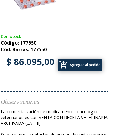
Con stock
Código: 177550
Cód. Barras: 177550
$ 86.095,00
add_shopping_cart
Agregar al pedido
Observaciones
La comercialización de medicamentos oncológicos
veterinarios es con VENTA CON RECETA VETERINARIA
ARCHIVADA (CAT. II).
Solo pasamos contactos de puntos de venta y precios