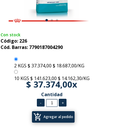
Con stock
Código: 226
Cód. Barras: 7790187004290
2 KGS
$ 37.374,00
$ 18.687,00/KG
10 KGS
$ 141.623,00
$ 14.162,30/KG
$ 37.374,00x
Cantidad
add_shopping_cart
Agregar al pedido