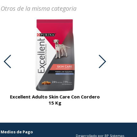
Otros de la misma categoria
Excellent Adulto Skin Care Con Cordero
Excellent A
15 Kg
Medios de Pago
Desarrollado por RP Sistemas