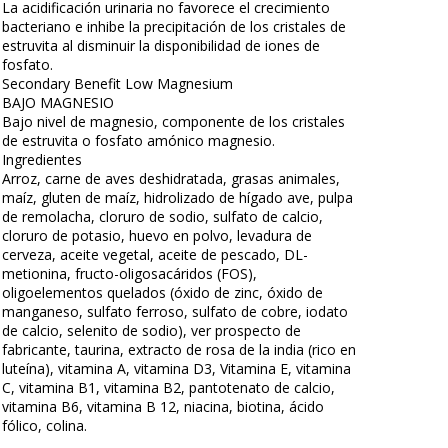
La acidificación urinaria no favorece el crecimiento
bacteriano e inhibe la precipitación de los cristales de
estruvita al disminuir la disponibilidad de iones de
fosfato.
Secondary Benefit Low Magnesium
BAJO MAGNESIO
Bajo nivel de magnesio, componente de los cristales
de estruvita o fosfato amónico magnesio.
Ingredientes
Arroz, carne de aves deshidratada, grasas animales,
maíz, gluten de maíz, hidrolizado de hígado ave, pulpa
de remolacha, cloruro de sodio, sulfato de calcio,
cloruro de potasio, huevo en polvo, levadura de
cerveza, aceite vegetal, aceite de pescado, DL-
metionina, fructo-oligosacáridos (FOS),
oligoelementos quelados (óxido de zinc, óxido de
manganeso, sulfato ferroso, sulfato de cobre, iodato
de calcio, selenito de sodio), ver prospecto de
fabricante, taurina, extracto de rosa de la india (rico en
luteína), vitamina A, vitamina D3, Vitamina E, vitamina
C, vitamina B1, vitamina B2, pantotenato de calcio,
vitamina B6, vitamina B 12, niacina, biotina, ácido
fólico, colina.