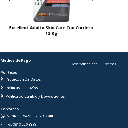
Excellent Adulto Skin Care Con Cordero
Excellent A
15 Kg
Medios de Pago
Desarrollado por RP Sistemas
Políticas
Protección De Datos
Políticas De Envíos
Política de Cambio y Devoluciones
Contacto
Ventas: +54 9 11 2329-9944
Tel: 0810 220 8383