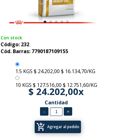
Con stock
Código: 232
Cód. Barras: 7790187109155
1.5 KGS
$ 24.202,00
$ 16.134,70/KG
10 KGS
$ 127.516,00
$ 12.751,60/KG
$ 24.202,00x
Cantidad
add_shopping_cart
Agregar al pedido