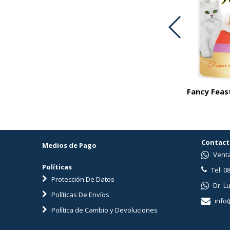
cellent Adulto Skin Care Con Cordero
Fancy Feas
3 Kg
Contact
Medios de Pago
Venta
Políticas
Tel: 0
Protección De Datos
Dr. L
Políticas De Envíos
info
Política de Cambio y Devoluciones