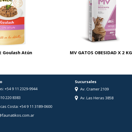
t Goulash Atún
MV GATOS OBESIDAD X 2 KG
o
Sucursales
s: +54 9 11 2329-9944
Av. Cramer 2109
810 220 8383
Av. Las Heras 3858
ucas Costa: +54 9 11 3189-0600
@faunatikos.com.ar