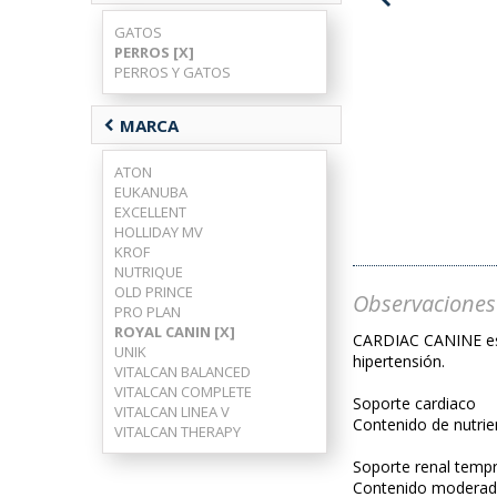
GATOS
PERROS [X]
PERROS Y GATOS
chevron_left
MARCA
ATON
EUKANUBA
EXCELLENT
HOLLIDAY MV
KROF
NUTRIQUE
OLD PRINCE
Observaciones
PRO PLAN
ROYAL CANIN [X]
CARDIAC CANINE es u
UNIK
hipertensión.
VITALCAN BALANCED
VITALCAN COMPLETE
Soporte cardiaco
VITALCAN LINEA V
Contenido de nutrie
VITALCAN THERAPY
Soporte renal temp
Contenido moderado 