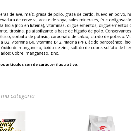
ceras de ave, maíz, grasa de pollo, grasa de cerdo, huevo en polvo, 
evadura de cerveza, aceite de soya, sales minerales, fructooligosacári
la India (rico en luteína), vitaminas, oligoelementos, oligoelementos 
nte, tirosina, palatabilizante a base de hígado de pollo. Conservante
álcico, sorbato de potasio, carbonato de calcio, citrato de potasio. V
a B2, vitamina B6, vitamina B12, niacina (PP), ácido pantoténico, biot
óxido de manganeso, óxido de zinc, sulfato de cobre, sulfato de hierr
lados: Cobre, manganeso, zinc.
os artículos son de carácter ilustrativo.
sma categoria