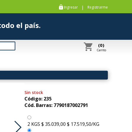
https
|
Ingresar
Registrarme
s a todo el país.
shopping_cart
(0)
Carrito
Sin stock
Código: 235
Cód. Barras: 7790187002791
2 KGS
$ 35.039,00
$ 17.519,50/KG