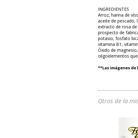
INGREDIENTES
Arroz, harina de vís
aceite de pescado, l
extracto de rosa de 
prospecto de fabrica
potasio, fosfato bic
vitamina B1, vitamin
Óxido de magnesio, 
oligoelementos que
**Las imágenes de l
Otros de la mi