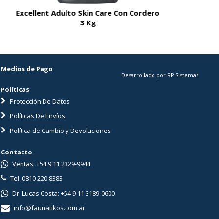
Excellent Adulto Skin Care Con Cordero
Fanc
3 Kg
Medios de Pago
Desarrollado por RP Sistemas
Políticas
Protección De Datos
Políticas De Envíos
Política de Cambio y Devoluciones
Contacto
Ventas: +54 9 11 2329-9944
Tel: 0810 220 8383
Dr. Lucas Costa: +54 9 11 3189-0600
info@faunatikos.com.ar