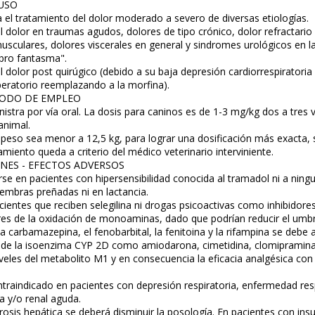
 USO
 el tratamiento del dolor moderado a severo de diversas etiologías.
l dolor en traumas agudos, dolores de tipo crónico, dolor refractari
usculares, dolores viscerales en general y sindromes urológicos en la
bro fantasma".
l dolor post quirúgico (debido a su baja depresión cardiorrespirato
peratorio reemplazando a la morfina).
MODO DE EMPLEO
nistra por vía oral. La dosis para caninos es de 1-3 mg/kg dos a tres
animal.
 peso sea menor a 12,5 kg, para lograr una dosificación más exacta
amiento queda a criterio del médico veterinario interviniente.
NES - EFECTOS ADVERSOS
se en pacientes con hipersensibilidad conocida al tramadol ni a ningu
embras preñadas ni en lactancia.
ientes que reciben selegilina ni drogas psicoactivas como inhibidores
idores de la oxidación de monoaminas, dado que podrían reducir el umb
a carbamazepina, el fenobarbital, la fenitoina y la rifampina se debe
 de la isoenzima CYP 2D como amiodarona, cimetidina, clomipramina
veles del metabolito M1 y en consecuencia la eficacia analgésica con
ntraindicado en pacientes con depresión respiratoria, enfermedad resp
ca y/o renal aguda.
rosis hepática se deberá disminuir la posología. En pacientes con ins