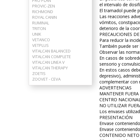
PRO PLAN
el intervalo de dosif
PROVIC-ZEN
El tramadol puede p
RICHMOND
Las reacciones adve
ROYAL CANIN
vómitos, constipaci
RUMINAL
deterioro de la coo
TRITON
UNIK
PRECAUCIONES DE
VETANCO
Para reducir la inc
VETPLUS
También puede ser b
VITALCAN BALANCED
Observar las normas
VITALCAN COMPLETE
En casos de sobredo
VITALCAN LINEA V
sensorio y convulsi
VITALCAN THERAPY
En estos casos debe
ZOETIS
depresivo), adminis
ZOOVET - CEVA
complementar con me
ADVERTENCIAS
MANTENER FUERA 
CENTRO NACIONAL D
NO UTILIZAR FUER
Los envases utilizad
PRESENTACIÓN
Envase conteniendo 
Envase conteniendo 
CONTENIDO NETO