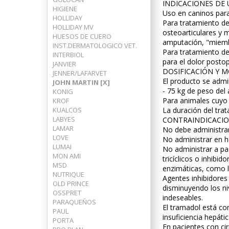
INDICACIONES DE
HIGIENE
Uso en caninos para
HOLLIDAY
Para tratamiento de
HOLLIDAY MV
osteoarticulares y m
HUESOS DE CUERO
amputación, "miem
INST.DERMATOLOGICO VET.
Para tratamiento de
INTERBIOL
para el dolor posto
JANVIER
DOSIFICACIÓN Y 
JENNER/LAFARVET
El producto se admi
JOHN MARTIN [X]
- 75 kg de peso del 
KONIG
Para animales cuyo
KROF
KUALCOS
La duración del trat
LABYES
CONTRAINDICACIO
LAMAR
No debe administrar
LOVE
No administrar en h
LUMAI
No administrar a pac
MON AMI
tricíclicos o inhib
MSD
enzimáticas, como l
NUTRIQUE
Agentes inhibidores
OLD PRINCE
disminuyendo los ni
OSSPRET
indeseables.
PARAQUEÑOS
El tramadol está co
PAUL
insuficiencia hepáti
PORTA
En pacientes con cir