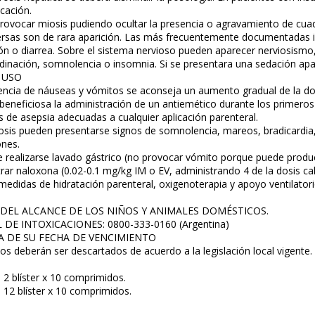
icación.
rovocar miosis pudiendo ocultar la presencia o agravamiento de cua
rsas son de rara aparición. Las más frecuentemente documentadas i
ón o diarrea. Sobre el sistema nervioso pueden aparecer nerviosismo, 
rdinación, somnolencia o insomnia. Si se presentara una sedación apa
 USO
idencia de náuseas y vómitos se aconseja un aumento gradual de la dos
eneficiosa la administración de un antiemético durante los primeros
 de asepsia adecuadas a cualquier aplicación parenteral.
sis pueden presentarse signos de somnolencia, mareos, bradicardia, di
ones.
 realizarse lavado gástrico (no provocar vómito porque puede produ
trar naloxona (0.02-0.1 mg/kg IM o EV, administrando 4 de la dosis ca
didas de hidratación parenteral, oxigenoterapia y apoyo ventilatori
DEL ALCANCE DE LOS NIÑOS Y ANIMALES DOMÉSTICOS.
E INTOXICACIONES: 0800-333-0160 (Argentina)
A DE SU FECHA DE VENCIMIENTO
os deberán ser descartados de acuerdo a la legislación local vigente.
2 blíster x 10 comprimidos.
12 blíster x 10 comprimidos.