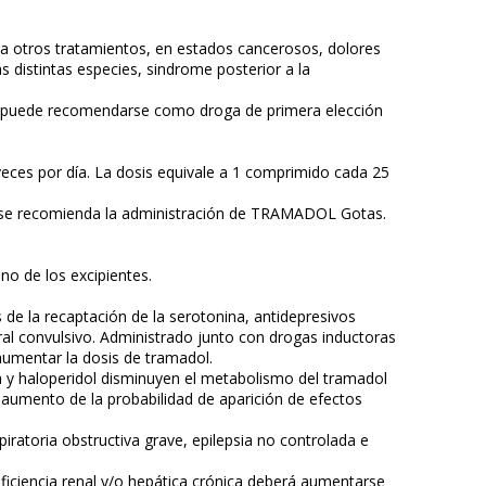
o a otros tratamientos, en estados cancerosos, dolores
s distintas especies, sindrome posterior a la
ria puede recomendarse como droga de primera elección
 veces por día. La dosis equivale a 1 comprimido cada 25
, se recomienda la administración de TRAMADOL Gotas.
no de los excipientes.
 de la recaptación de la serotonina, antidepresivos
ral convulsivo. Administrado junto con drogas inductoras
 aumentar la dosis de tramadol.
 y haloperidol disminuyen el metabolismo del tramadol
 aumento de la probabilidad de aparición de efectos
iratoria obstructiva grave, epilepsia no controlada e
uficiencia renal y/o hepática crónica deberá aumentarse