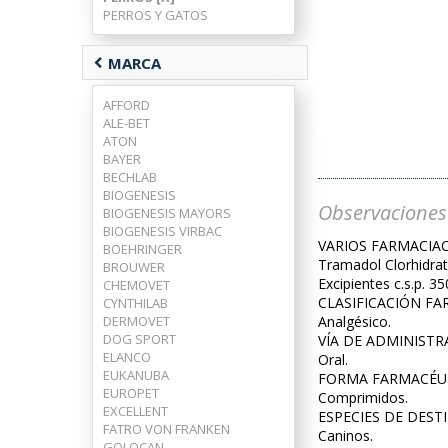
PERROS Y GATOS
chevron_left
MARCA
AFFORD
ALE-BET
ATON
BAYER
BECHLAB
BIOGENESIS
Observaciones
BIOGENESIS MAYORS
BIOGENESIS VIRBAC
VARIOS FARMACIA
BOEHRINGER
Tramadol Clorhidra
BROUWER
Excipientes c.s.p. 3
CHEMOVET
CLASIFICACIÓN F
CYNTHILAB
DERMOVET
Analgésico.
DOG SPORT
VÍA DE ADMINISTR
ELANCO
Oral.
EUKANUBA
FORMA FARMACÉU
EUROPET
Comprimidos.
EXCELLENT
ESPECIES DE DEST
FATRO VON FRANKEN
Caninos.
GOLOCAN