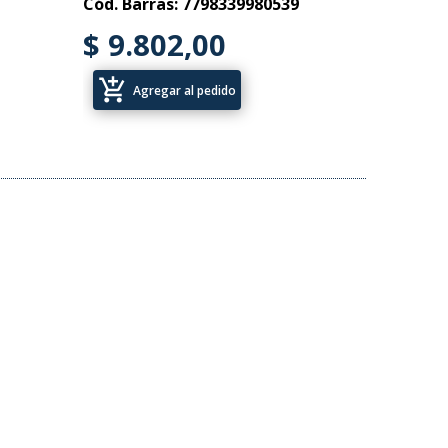
Cód. Barras: 7798339980539
$ 9.802,00
add_shopping_cart
Agregar al pedido