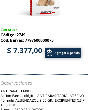
Con stock
Código: 2749
Cód. Barras: 7797600000075
$ 7.377,00
add_shopping_cart
Agregar al pedido
Observaciones
ANTIPARASITARIOS
Acción Farmacológica: ANTIPARASITARIO INTERNO
Fórmula: ALBENDAZOL 9,00 GR. ,EXCIPIENTES C.S.P.
100,00 ML.
Especie: PERROS Y GATOS