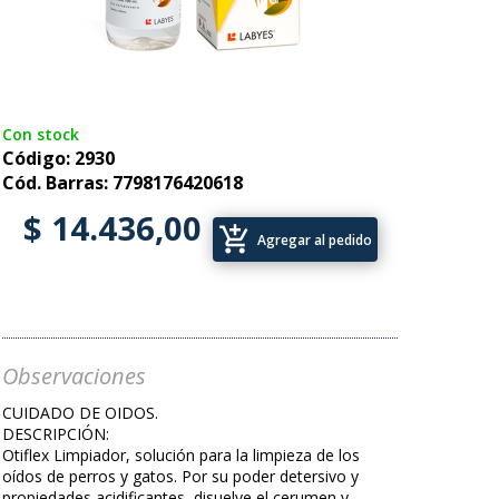
Con stock
Código: 2930
Cód. Barras: 7798176420618
$ 14.436,00
add_shopping_cart
Agregar al pedido
Observaciones
CUIDADO DE OIDOS.
DESCRIPCIÓN:
Otiflex Limpiador, solución para la limpieza de los
oídos de perros y gatos. Por su poder detersivo y
propiedades acidificantes, disuelve el cerumen y