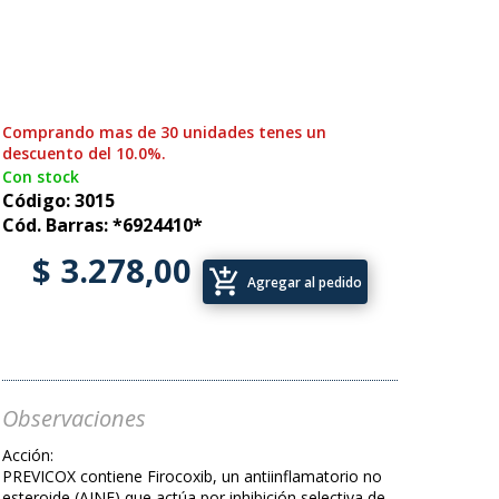
Comprando mas de 30 unidades tenes un
descuento del 10.0%.
Con stock
Código: 3015
Cód. Barras: *6924410*
$ 3.278,00
add_shopping_cart
Agregar al pedido
Observaciones
Acción:
PREVICOX contiene Firocoxib, un antiinflamatorio no
esteroide (AINE) que actúa por inhibición selectiva de