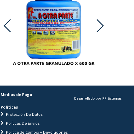
A OTRA PARTE GRANULADO X 600 GR
AC
Medios de Pago
Desarrollado por RP Sistemas
Políticas
Protección De Datos
Políticas De Envíos
Política de Cambio y Devoluciones