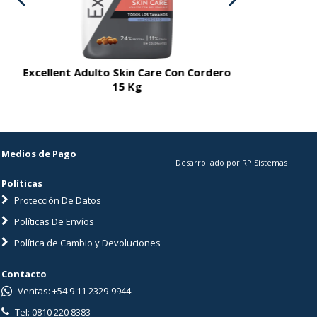
Excellent Adulto Skin Care Con Cordero
Excellent A
15 Kg
Medios de Pago
Desarrollado por RP Sistemas
Políticas
Protección De Datos
Políticas De Envíos
Política de Cambio y Devoluciones
Contacto
Ventas: +54 9 11 2329-9944
Tel: 0810 220 8383