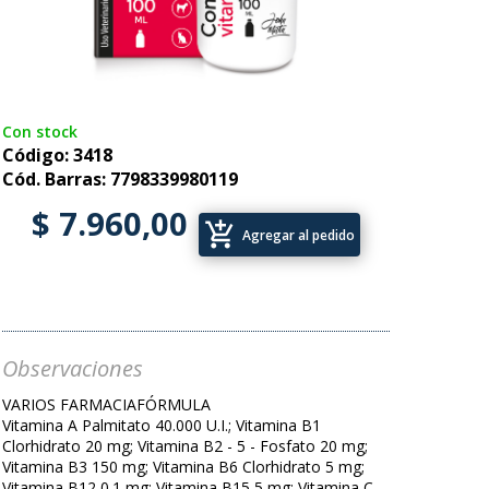
Con stock
Código: 3418
Cód. Barras: 7798339980119
$ 7.960,00
add_shopping_cart
Agregar al pedido
Observaciones
VARIOS FARMACIAFÓRMULA
Vitamina A Palmitato 40.000 U.I.; Vitamina B1
Clorhidrato 20 mg; Vitamina B2 - 5 - Fosfato 20 mg;
Vitamina B3 150 mg; Vitamina B6 Clorhidrato 5 mg;
Vitamina B12 0.1 mg; Vitamina B15 5 mg; Vitamina C