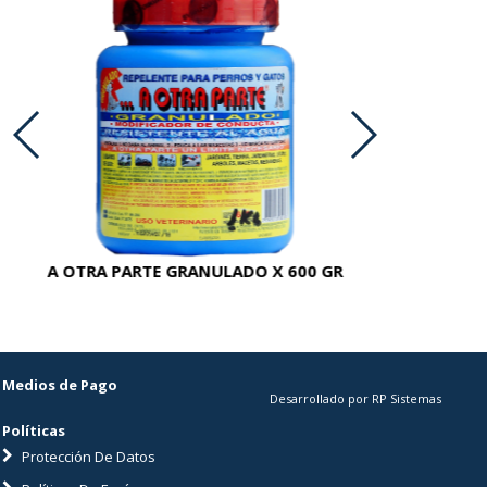
A OTRA PARTE GRANULADO X 600 GR
AC
Medios de Pago
Desarrollado por RP Sistemas
Políticas
Protección De Datos