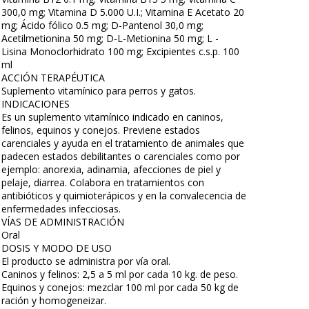
300,0 mg; Vitamina D 5.000 U.I.; Vitamina E Acetato 20
mg; Ácido fólico 0.5 mg; D-Pantenol 30,0 mg;
Acetilmetionina 50 mg; D-L-Metionina 50 mg; L -
Lisina Monoclorhidrato 100 mg; Excipientes c.s.p. 100
ml
ACCIÓN TERAPÉUTICA
Suplemento vitamínico para perros y gatos.
INDICACIONES
Es un suplemento vitamínico indicado en caninos,
felinos, equinos y conejos. Previene estados
carenciales y ayuda en el tratamiento de animales que
padecen estados debilitantes o carenciales como por
ejemplo: anorexia, adinamia, afecciones de piel y
pelaje, diarrea. Colabora en tratamientos con
antibióticos y quimioterápicos y en la convalecencia de
enfermedades infecciosas.
VÍAS DE ADMINISTRACIÓN
Oral
DOSIS Y MODO DE USO
El producto se administra por vía oral.
Caninos y felinos: 2,5 a 5 ml por cada 10 kg. de peso.
Equinos y conejos: mezclar 100 ml por cada 50 kg de
ración y homogeneizar.