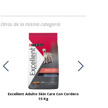
Otros de la misma categoria
Excellent Adulto Skin Care Con Cordero
Excellent A
15 Kg