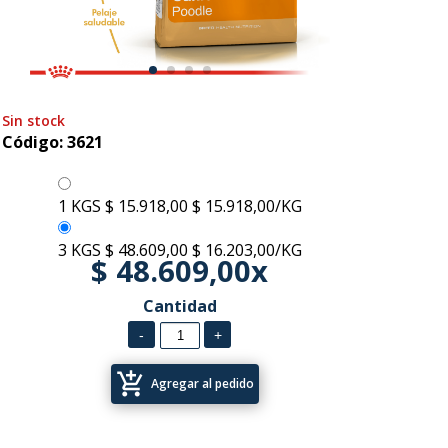
Sin stock
Código: 3621
1 KGS
$ 15.918,00
$ 15.918,00/KG
3 KGS
$ 48.609,00
$ 16.203,00/KG
$ 48.609,00x
Cantidad
add_shopping_cart
Agregar al pedido