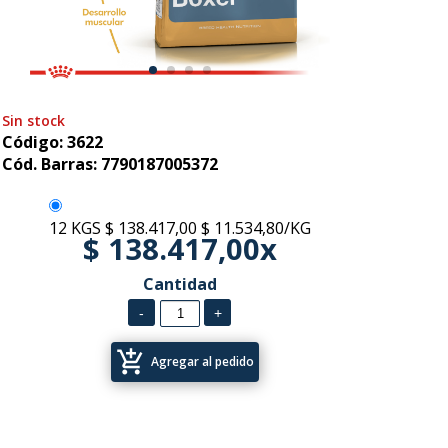
Sin stock
Código: 3622
Cód. Barras: 7790187005372
12 KGS
$ 138.417,00
$ 11.534,80/KG
$ 138.417,00x
Cantidad
add_shopping_cart
Agregar al pedido