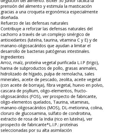
deglución del alimento. Boxer 30 Junior facilita la
prensión del alimento y estimula la masticación
gracias a una croqueta ergonómica especialmente
diseñada.
Refuerzo de las defensas naturales
Contribuye a reforzar las defensas naturales del
cachorro a través de un complejo sinérgico de
antioxidantes (luteína, taurina, vitamina C y E) y de
manano-oligosacáridos que ayudan a limitar el
desarrollo de bacterias patógenas intestinales.
Ingredientes
Arroz, maíz, proteína vegetal purificada L.I.P (trigo),
harina de subproductos de pollo, grasas animales,
hidrolizado de hígado, pulpa de remolacha, sales
minerales, aceite de pescado, zeolita, aceite vegetal
(con aceite de borraja), fibra vegetal, huevo en polvo,
cascara de psyllium, oligo-elementos, fructo-
oligosacáridos (FOS), ver prospecto de fabricante,
oligo-elementos quelados, Taurina, vitaminas,
manano-oligosacáridos (MOS), DL-metionina, colina,
cloruro de glucosamina, sulfato de condroitina,
extracto de rosa de la India (rico en luteína), ver
prospecto de fabricante*L.I.P.: proteínas
seleccionadas por su alta asimilación