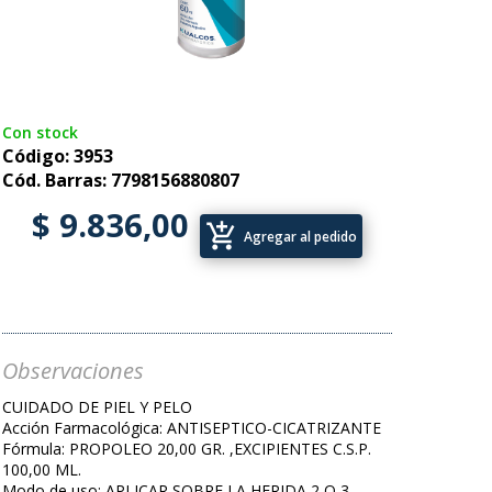
Con stock
Código: 3953
Cód. Barras: 7798156880807
$ 9.836,00
add_shopping_cart
Agregar al pedido
Observaciones
CUIDADO DE PIEL Y PELO
Acción Farmacológica: ANTISEPTICO-CICATRIZANTE
Fórmula: PROPOLEO 20,00 GR. ,EXCIPIENTES C.S.P.
100,00 ML.
Modo de uso: APLICAR SOBRE LA HERIDA 2 O 3