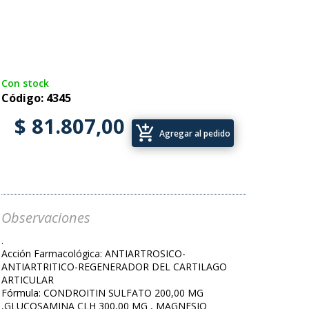
Con stock
Código: 4345
$ 81.807,00
add_shopping_cart
Agregar al pedido
Observaciones
.
Acción Farmacológica: ANTIARTROSICO-
ANTIARTRITICO-REGENERADOR DEL CARTILAGO
ARTICULAR
Fórmula: CONDROITIN SULFATO 200,00 MG
,GLUCOSAMINA CLH 300,00 MG , MAGNESIO