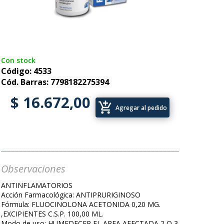
Con stock
Código: 4533
Cód. Barras: 7798182275394
$ 16.672,00
add_shopping_cart
Agregar al pedido
Observaciones
ANTINFLAMATORIOS
Acción Farmacológica: ANTIPRURIGINOSO
Fórmula: FLUOCINOLONA ACETONIDA 0,20 MG.
,EXCIPIENTES C.S.P. 100,00 ML.
Modo de uso: HUMEDECER EL AREA AFECTADA 2 O 3