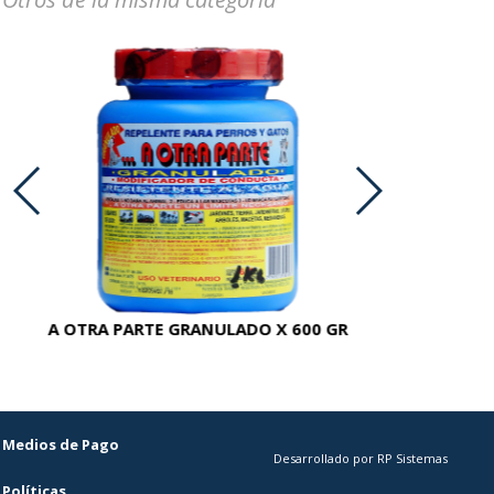
A OTRA PARTE GRANULADO X 600 GR
AC
Medios de Pago
Desarrollado por RP Sistemas
Políticas