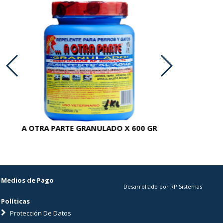
A OTRA PARTE GRANULADO X 600 GR
AC
Medios de Pago
Desarrollado por RP Sistemas
Políticas
Protección De Datos