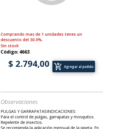
Comprando mas de 1 unidades tenes un
descuento del 30.0%.
Sin stock
Código: 4663
$ 2.794,00
add_shopping_cart
Agregar al pedido
Observaciones
PULGAS Y GARRAPATASINDICACIONES:
Para el control de pulgas, garrapatas y mosquitos.
Repelente de insectos.
Se recomienda la aplicación mensual de la pipeta. En