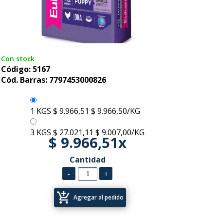
Con stock
Código: 5167
Cód. Barras: 7797453000826
1 KGS
$ 9.966,51
$ 9.966,50/KG
3 KGS
$ 27.021,11
$ 9.007,00/KG
$ 9.966,51x
Cantidad
add_shopping_cart
Agregar al pedido