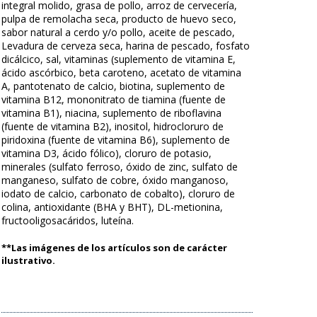
integral molido, grasa de pollo, arroz de cervecería,
pulpa de remolacha seca, producto de huevo seco,
sabor natural a cerdo y/o pollo, aceite de pescado,
Levadura de cerveza seca, harina de pescado, fosfato
dicálcico, sal, vitaminas (suplemento de vitamina E,
ácido ascórbico, beta caroteno, acetato de vitamina
A, pantotenato de calcio, biotina, suplemento de
vitamina B12, mononitrato de tiamina (fuente de
vitamina B1), niacina, suplemento de riboflavina
(fuente de vitamina B2), inositol, hidrocloruro de
piridoxina (fuente de vitamina B6), suplemento de
vitamina D3, ácido fólico), cloruro de potasio,
minerales (sulfato ferroso, óxido de zinc, sulfato de
manganeso, sulfato de cobre, óxido manganoso,
iodato de calcio, carbonato de cobalto), cloruro de
colina, antioxidante (BHA y BHT), DL-metionina,
fructooligosacáridos, luteína.
**Las imágenes de los artículos son de carácter
ilustrativo.