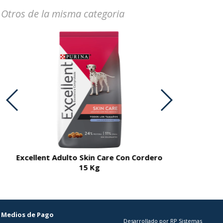
Otros de la misma categoria
Excellent Adulto Skin Care Con Cordero
Excellent A
15 Kg
Medios de Pago
Desarrollado por RP Sistemas