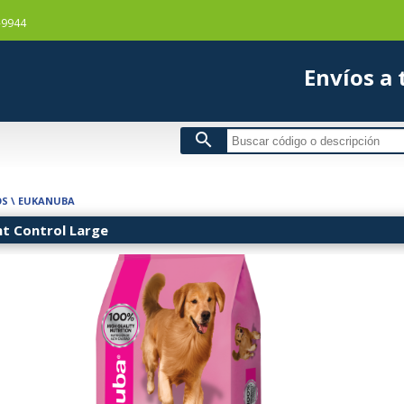
-9944
Envío
search
OS
\
EUKANUBA
t Control Large