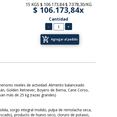
15 KGS
$ 106.173,84
$ 7.078,30/KG
$ 106.173,84x
Cantidad
add_shopping_cart
Agregar al pedido
nores niveles de actividad. Alimento balanceado
án, Golden Retriever, Boyero de Berna, Cane Corso,
san más de 25 kg (razas grandes)
molida, sorgo integral molido, pulpa de remolacha seca,
pescado), producto de huevo seco, cloruro de potasio,