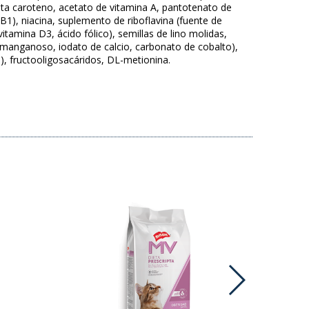
eta caroteno, acetato de vitamina A, pantotenato de
B1), niacina, suplemento de riboflavina (fuente de
itamina D3, ácido fólico), semillas de lino molidas,
o manganoso, iodato de calcio, carbonato de cobalto),
T), fructooligosacáridos, DL-metionina.