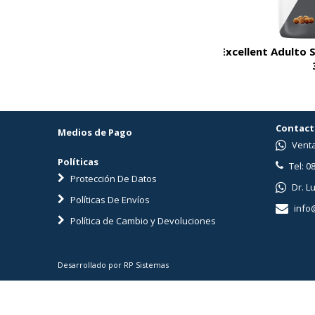
cellent Adulto Skin Care Con Cordero
Excellent Adulto 
15 Kg
Contact
Medios de Pago
Venta
Políticas
Tel: 0
Protección De Datos
Dr. L
Políticas De Envíos
info
Política de Cambio y Devoluciones
Desarrollado por RP Sistemas