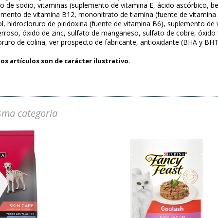
o de sodio, vitaminas (suplemento de vitamina E, ácido ascórbico, b
plemento de vitamina B12, mononitrato de tiamina (fuente de vitamina 
ol, hidrocloruro de piridoxina (fuente de vitamina B6), suplemento de v
ferroso, óxido de zinc, sulfato de manganeso, sulfato de cobre, óxid
loruro de colina, ver prospecto de fabricante, antioxidante (BHA y BH
os artículos son de carácter ilustrativo.
sma categoria