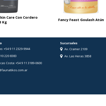
Skin Care Con Cordero
Fancy Feast Goulash Atún
3 Kg
o
Sucursales
s: +54 9 11 2329-9944
Av. Cramer 2109
810 220 8383
Av. Las Heras 3858
ucas Costa: +54 9 11 3189-0600
@faunatikos.com.ar