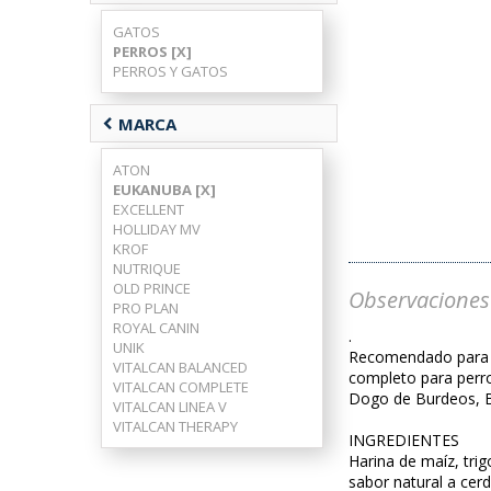
GATOS
PERROS [X]
PERROS Y GATOS
chevron_left
MARCA
ATON
EUKANUBA [X]
EXCELLENT
HOLLIDAY MV
KROF
NUTRIQUE
OLD PRINCE
Observaciones
PRO PLAN
ROYAL CANIN
.
UNIK
Recomendado para p
VITALCAN BALANCED
completo para perro
VITALCAN COMPLETE
Dogo de Burdeos, Bu
VITALCAN LINEA V
VITALCAN THERAPY
INGREDIENTES
Harina de maíz, trig
sabor natural a cer