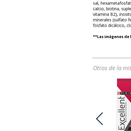
sal, hexametafosfat
calcio, biotina, su
vitamina B2), inosit
minerales (sulfato 
fosfato dicálcico, c
**Las imágenes de l
Otros de la mi