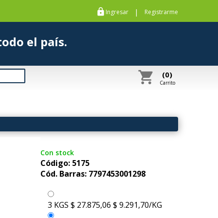
https
|
Ingresar
Registrarme
s a todo el país.
shopping_cart
(0)
Carrito
Con stock
Código: 5175
Cód. Barras: 7797453001298
3 KGS
$ 27.875,06
$ 9.291,70/KG