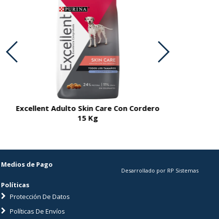
Excellent Adulto Skin Care Con Cordero
Excellent A
15 Kg
Medios de Pago
Desarrollado por RP Sistemas
Políticas
Protección De Datos
Políticas De Envíos