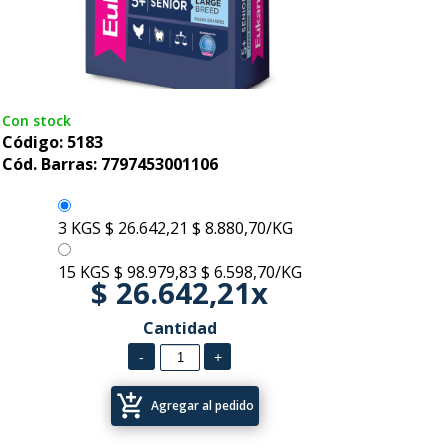
Con stock
Código: 5183
Cód. Barras: 7797453001106
3 KGS
$ 26.642,21
$ 8.880,70/KG
15 KGS
$ 98.979,83
$ 6.598,70/KG
$ 26.642,21x
Cantidad
add_shopping_cart
Agregar al pedido