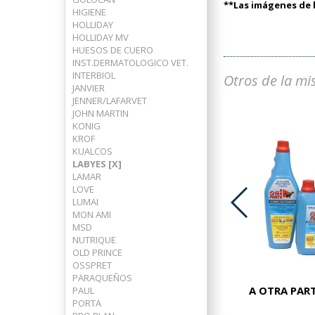
**Las imágenes de l
HIGIENE
HOLLIDAY
HOLLIDAY MV
HUESOS DE CUERO
INST.DERMATOLOGICO VET.
INTERBIOL
Otros de la mi
JANVIER
JENNER/LAFARVET
JOHN MARTIN
KONIG
KROF
KUALCOS
LABYES [X]
LAMAR
LOVE
LUMAI
MON AMI
MSD
ADVOCATE PERROS 25-40 KG
NUTRIQUE
OLD PRINCE
OSSPRET
PARAQUEÑOS
A OTRA PART
PAUL
PORTA