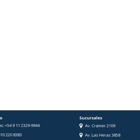
o
Sucursales
s: +54 9 11 2329-9944
Av. Cramer 2109
810 220 8383
Av. Las Heras 3858