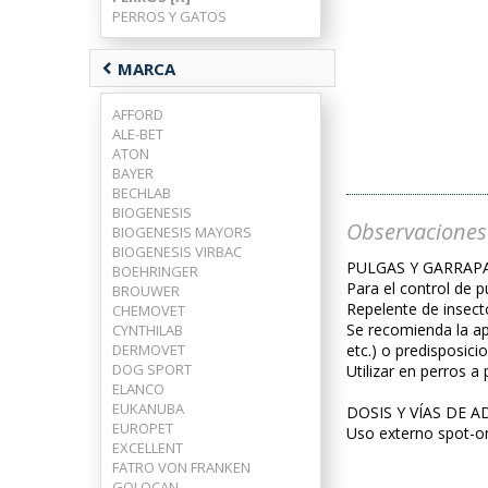
PERROS Y GATOS
chevron_left
MARCA
AFFORD
ALE-BET
ATON
BAYER
BECHLAB
BIOGENESIS
Observaciones
BIOGENESIS MAYORS
BIOGENESIS VIRBAC
PULGAS Y GARRAP
BOEHRINGER
Para el control de 
BROUWER
Repelente de insect
CHEMOVET
Se recomienda la ap
CYNTHILAB
DERMOVET
etc.) o predisposici
DOG SPORT
Utilizar en perros a
ELANCO
EUKANUBA
DOSIS Y VÍAS DE 
EUROPET
Uso externo spot-on,
EXCELLENT
FATRO VON FRANKEN
GOLOCAN