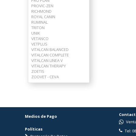
PRO PLAN
PROVIC-ZEN
RICHMOND
ROYAL CANIN
RUMINAL
TRITON
UNIK
VETANCO
VETPLUS
VITALCAN BALANCED
VITALCAN COMPLETE
VITALCAN LINEA V
VITALCAN THERAPY
ZOETIS
ZOOVET - CEVA
Contact
Medios de Pago
Venta
Políticas
Tel: 0