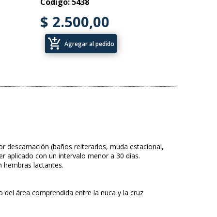
Código: 5438
$ 2.500,00
add_shopping_cart
Agregar al pedido
yor descamación (baños reiterados, muda estacional,
er aplicado con un intervalo menor a 30 días.
en hembras lactantes.
o del área comprendida entre la nuca y la cruz