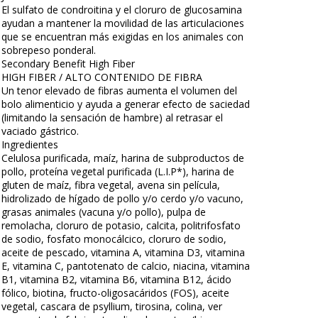
El sulfato de condroitina y el cloruro de glucosamina
ayudan a mantener la movilidad de las articulaciones
que se encuentran más exigidas en los animales con
sobrepeso ponderal.
Secondary Benefit High Fiber
HIGH FIBER / ALTO CONTENIDO DE FIBRA
Un tenor elevado de fibras aumenta el volumen del
bolo alimenticio y ayuda a generar efecto de saciedad
(limitando la sensación de hambre) al retrasar el
vaciado gástrico.
Ingredientes
Celulosa purificada, maíz, harina de subproductos de
pollo, proteína vegetal purificada (L.I.P*), harina de
gluten de maíz, fibra vegetal, avena sin película,
hidrolizado de hígado de pollo y/o cerdo y/o vacuno,
grasas animales (vacuna y/o pollo), pulpa de
remolacha, cloruro de potasio, calcita, politrifosfato
de sodio, fosfato monocálcico, cloruro de sodio,
aceite de pescado, vitamina A, vitamina D3, vitamina
E, vitamina C, pantotenato de calcio, niacina, vitamina
B1, vitamina B2, vitamina B6, vitamina B12, ácido
fólico, biotina, fructo-oligosacáridos (FOS), aceite
vegetal, cascara de psyllium, tirosina, colina, ver