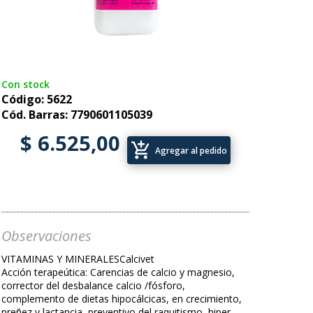
Con stock
Código: 5622
Cód. Barras: 7790601105039
$ 6.525,00
add_shopping_cart
Agregar al pedido
Observaciones
VITAMINAS Y MINERALESCalcivet
Acción terapeútica: Carencias de calcio y magnesio,
corrector del desbalance calcio /fósforo,
complemento de dietas hipocálcicas, en crecimiento,
preñez y lactancia, preventivo del raquitismo, hiper-