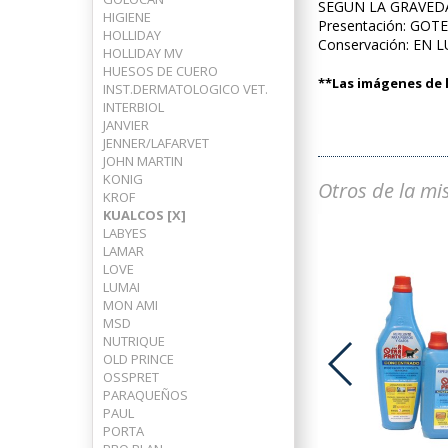
SEGUN LA GRAVEDA
HIGIENE
Presentación: GOT
HOLLIDAY
Conservación: EN 
HOLLIDAY MV
HUESOS DE CUERO
**Las imágenes de l
INST.DERMATOLOGICO VET.
INTERBIOL
JANVIER
JENNER/LAFARVET
JOHN MARTIN
KONIG
Otros de la mi
KROF
KUALCOS [X]
LABYES
LAMAR
LOVE
LUMAI
MON AMI
MSD
NUTRIQUE
OLD PRINCE
OSSPRET
PARAQUEÑOS
ADVOCATE PERROS 25-40 KG
PAUL
PORTA