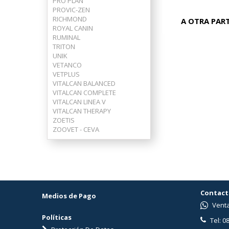
PRO PLAN
PROVIC-ZEN
RICHMOND
A OTRA PART
ROYAL CANIN
RUMINAL
TRITON
UNIK
VETANCO
VETPLUS
VITALCAN BALANCED
VITALCAN COMPLETE
VITALCAN LINEA V
VITALCAN THERAPY
ZOETIS
ZOOVET - CEVA
Contact
Medios de Pago
Venta
Políticas
Tel: 0