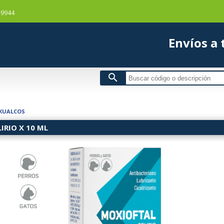
-9944
Envío
search
KUALCOS
IRIO X 10 ML