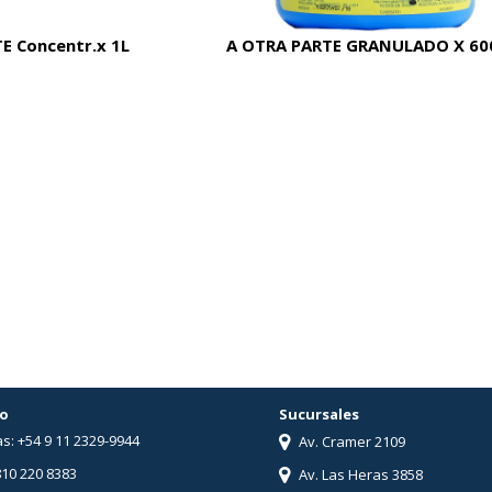
E Concentr.x 1L
A OTRA PARTE GRANULADO X 60
o
Sucursales
s: +54 9 11 2329-9944
Av. Cramer 2109
810 220 8383
Av. Las Heras 3858