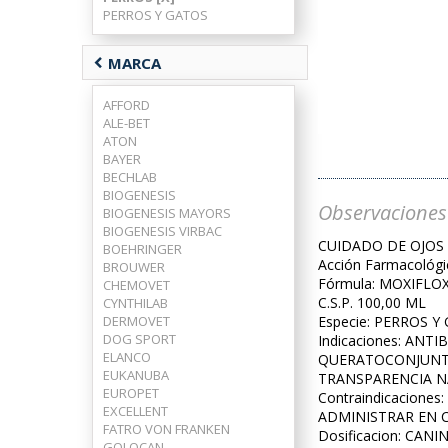
PERROS Y GATOS
chevron_left
MARCA
AFFORD
ALE-BET
ATON
BAYER
BECHLAB
BIOGENESIS
Observaciones
BIOGENESIS MAYORS
BIOGENESIS VIRBAC
CUIDADO DE OJOS
BOEHRINGER
Acción Farmacológi
BROUWER
Fórmula: MOXIFLOX
CHEMOVET
C.S.P. 100,00 ML
CYNTHILAB
DERMOVET
Especie: PERROS Y
DOG SPORT
Indicaciones: AN
ELANCO
QUERATOCONJUNTIV
EUKANUBA
TRANSPARENCIA N
EUROPET
Contraindicacione
EXCELLENT
ADMINISTRAR EN 
FATRO VON FRANKEN
Dosificacion: CA
GOLOCAN