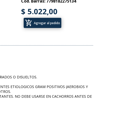
Cód. Barras: 7798182275134
$ 5.022,00
add_shopping_cart
Agregar al pedido
URADOS O DISUELTOS.
ENTES ETIOLOGICOS GRAM POSITIVOS (AEROBIOS Y
OTROS.
ACTANTES. NO DEBE USARSE EN CACHORROS ANTES DE