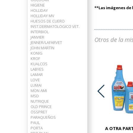
HIGIENE
**Las imágenes de l
HOLLIDAY
HOLLIDAY MV
HUESOS DE CUERO
INST.DERMATOLOGICO VET.
INTERBIOL
JANVIER
Otros de la mi
JENNER/LAFARVET
JOHN MARTIN
KONIG
KROF
KUALCOS
LABYES
LAMAR
LOVE
LUMAI
MON AMI
MSD
NUTRIQUE
ADVOCATE PERROS 25-40 KG
OLD PRINCE
OSSPRET
PARAQUEÑOS
PAUL
PORTA
A OTRA PART