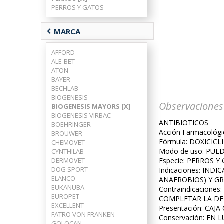
PERROS Y GATOS
chevron_left
MARCA
AFFORD
ALE-BET
ATON
BAYER
BECHLAB
BIOGENESIS
Observaciones
BIOGENESIS MAYORS [X]
BIOGENESIS VIRBAC
ANTIBIOTICOS
BOEHRINGER
Acción Farmacológ
BROUWER
Fórmula: DOXICICL
CHEMOVET
Modo de uso: PUE
CYNTHILAB
DERMOVET
Especie: PERROS Y
DOG SPORT
Indicaciones: IN
ELANCO
ANAEROBIOS) Y GR
EUKANUBA
Contraindicacion
EUROPET
COMPLETAR LA DE
EXCELLENT
Presentación: CA
FATRO VON FRANKEN
Conservación: EN 
GOLOCAN