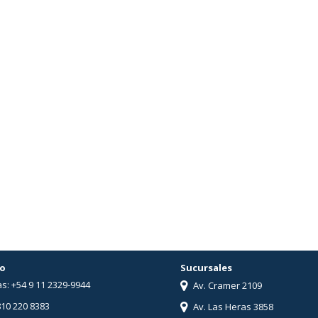
o
Sucursales
s: +54 9 11 2329-9944
Av. Cramer 2109
810 220 8383
Av. Las Heras 3858