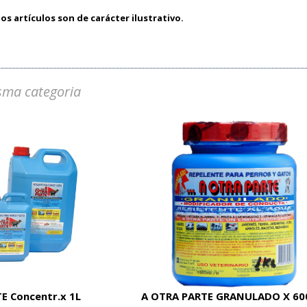
os artículos son de carácter ilustrativo.
sma categoria
E Concentr.x 1L
A OTRA PARTE GRANULADO X 60