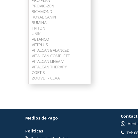
PRO PLAN
PROVIC-ZEN
RICHMOND
ROYAL CANIN
RUMINAL
TRITON
UNIK
VETANCO
VETPLUS
VITALCAN BALANCED
VITALCAN COMPLETE
VITALCAN LINEA V
VITALCAN THERAPY
ZOETIS
ZOOVET - CEVA
Contact
Medios de Pago
Venta
Políticas
Tel: 0