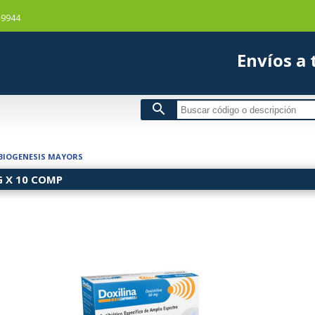
-9944
Envío
search
BIOGENESIS MAYORS
G X 10 COMP