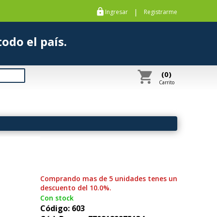
https
|
Ingresar
Registrarme
s a todo el país.
shopping_cart
(0)
Carrito
Comprando mas de 5 unidades tenes un
descuento del 10.0%.
Con stock
Código: 603