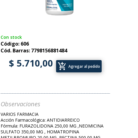
Con stock
Código: 606
Cód. Barras: 7798156881484
$ 5.710,00
add_shopping_cart
Agregar al pedido
Observaciones
VARIOS FARMACIA
Acción Farmacológica: ANTIDIARREICO
Fórmula: FURAZOLIDONA 250,00 MG ,NEOMICINA
SULFATO 350,00 MG , HOMATROPINA
METILBROMURO 20,00 MG ,PECTINA 500,00 MG