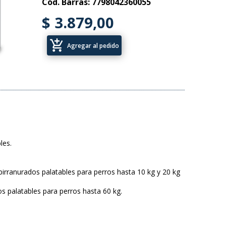
Cód. Barras: 7798042360055
$ 3.879,00
add_shopping_cart
Agregar al pedido
les.
birranurados palatables para perros hasta 10 kg y 20 kg
s palatables para perros hasta 60 kg.