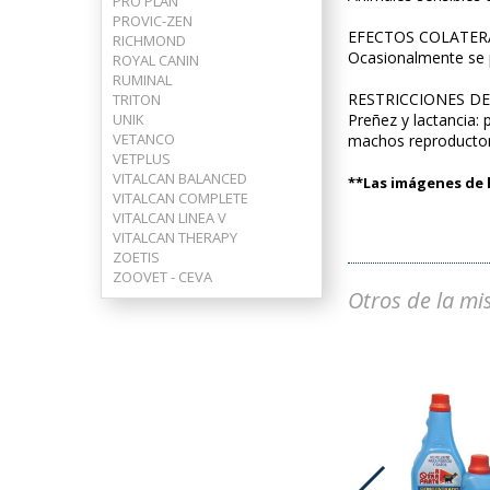
PRO PLAN
PROVIC-ZEN
EFECTOS COLATER
RICHMOND
Ocasionalmente se p
ROYAL CANIN
RUMINAL
RESTRICCIONES D
TRITON
UNIK
Preñez y lactancia: 
VETANCO
machos reproductore
VETPLUS
VITALCAN BALANCED
**Las imágenes de l
VITALCAN COMPLETE
VITALCAN LINEA V
VITALCAN THERAPY
ZOETIS
ZOOVET - CEVA
Otros de la mi