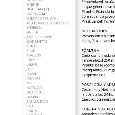
Fenbendazol: Actúa p
HIGIENE
lo que genera dismi
HOLLIDAY [X]
Pirantel: Estimula l
HOLLIDAY MV
consecuencia provoc
HUESOS DE CUERO
Prazicuantel: Increm
INST.DERMATOLOGICO VET.
INTERBIOL
INDICACIONES
JANVIER
Prevención y tratam
JENNER/LAFARVET
canis, Toxascaris le
JOHN MARTIN
KONIG
FÓRMULA
KROF
KUALCOS
Cada comprimido se
LABYES
Fenbendazol 250 
LAMAR
Pirantel base (co
LOVE
Praziquantel 25 m
LUMAI
Excipientes c.s.
MON AMI
MSD
POSOLOGÍA Y ADM
NUTRIQUE
Cestodes y Nematode
OLD PRINCE
la dosis a las 24 hs.
OSSPRET
Giardias: Suministra
PARAQUEÑOS
PAUL
CONTRAINDICACI
PORTA
Animales sensibles a