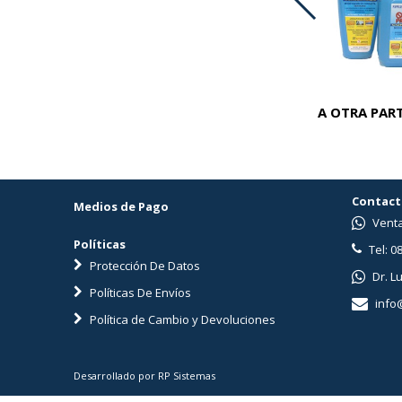
ADVOCATE PERROS 25-40 KG
A OTRA PART
Contact
Medios de Pago
Venta
Políticas
Tel: 0
Protección De Datos
Dr. L
Políticas De Envíos
info
Política de Cambio y Devoluciones
Desarrollado por RP Sistemas