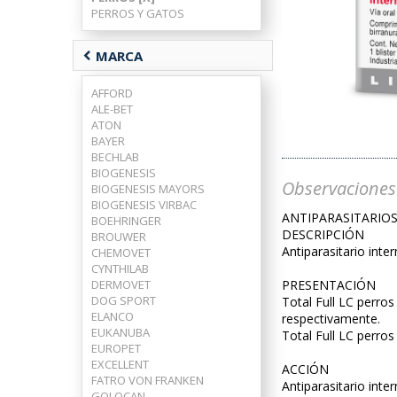
PERROS Y GATOS
chevron_left
MARCA
AFFORD
ALE-BET
ATON
BAYER
BECHLAB
BIOGENESIS
Observaciones
BIOGENESIS MAYORS
BIOGENESIS VIRBAC
ANTIPARASITARIOS
BOEHRINGER
DESCRIPCIÓN
BROUWER
Antiparasitario inte
CHEMOVET
CYNTHILAB
DERMOVET
PRESENTACIÓN
DOG SPORT
Total Full LC perro
ELANCO
respectivamente.
EUKANUBA
Total Full LC perro
EUROPET
EXCELLENT
ACCIÓN
FATRO VON FRANKEN
Antiparasitario inte
GOLOCAN