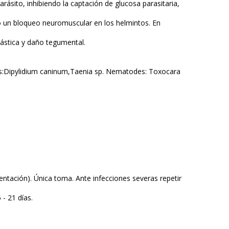
rásito, inhibiendo la captación de glucosa parasitaria,
ando un bloqueo neuromuscular en los helmintos. En
spástica y daño tegumental.
es:Dipylidium caninum,Taenia sp. Nematodes: Toxocara
tación). Única toma. Ante infecciones severas repetir
 - 21 días.