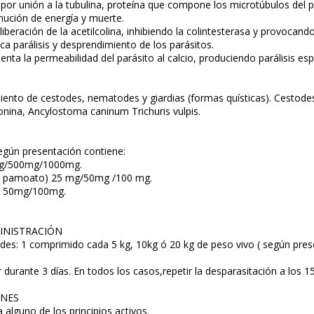
or unión a la tubulina, proteína que compone los microtúbulos del pa
nución de energía y muerte.
a liberación de la acetilcolina, inhibiendo la colintesterasa y provoc
a parálisis y desprendimiento de los parásitos.
enta la permeabilidad del parásito al calcio, produciendo parálisis e
iento de cestodes, nematodes y giardias (formas quísticas). Cestod
onina, Ancylostoma caninum Trichuris vulpis.
gún presentación contiene:
mg/500mg/1000mg.
mo pamoato) 25 mg/50mg /100 mg.
g/ 50mg/100mg.
INISTRACIÓN
s: 1 comprimido cada 5 kg, 10kg ó 20 kg de peso vivo ( según presen
r durante 3 días. En todos los casos,repetir la desparasitación a los 15
ONES
 alguno de los principios activos.