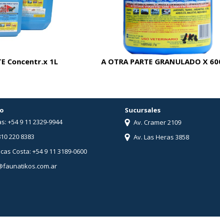
E Concentr.x 1L
A OTRA PARTE GRANULADO X 60
o
Sucursales
s: +54 9 11 2329-9944
Av. Cramer 2109
810 220 8383
Av. Las Heras 3858
ucas Costa: +54 9 11 3189-0600
@faunatikos.com.ar