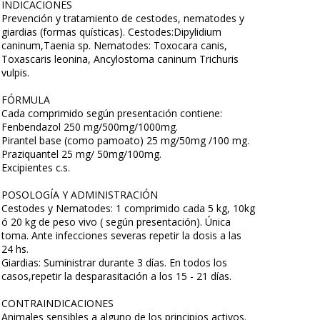
INDICACIONES
Prevención y tratamiento de cestodes, nematodes y
giardias (formas quísticas). Cestodes:Dipylidium
caninum,Taenia sp. Nematodes: Toxocara canis,
Toxascaris leonina, Ancylostoma caninum Trichuris
vulpis.
FÓRMULA
Cada comprimido según presentación contiene:
Fenbendazol 250 mg/500mg/1000mg.
Pirantel base (como pamoato) 25 mg/50mg /100 mg.
Praziquantel 25 mg/ 50mg/100mg.
Excipientes c.s.
POSOLOGÍA Y ADMINISTRACIÓN
Cestodes y Nematodes: 1 comprimido cada 5 kg, 10kg
ó 20 kg de peso vivo ( según presentación). Única
toma. Ante infecciones severas repetir la dosis a las
24 hs.
Giardias: Suministrar durante 3 días. En todos los
casos,repetir la desparasitación a los 15 - 21 días.
CONTRAINDICACIONES
Animales sensibles a alguno de los principios activos.