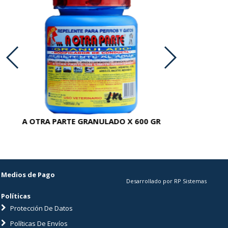
A OTRA PARTE GRANULADO X 600 GR
AC
Medios de Pago
Desarrollado por RP Sistemas
Políticas
Protección De Datos
Políticas De Envíos