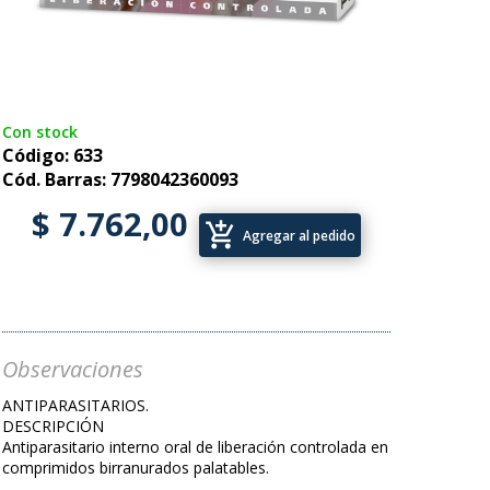
Con stock
Código: 633
Cód. Barras: 7798042360093
$ 7.762,00
add_shopping_cart
Agregar al pedido
Observaciones
ANTIPARASITARIOS.
DESCRIPCIÓN
Antiparasitario interno oral de liberación controlada en
comprimidos birranurados palatables.