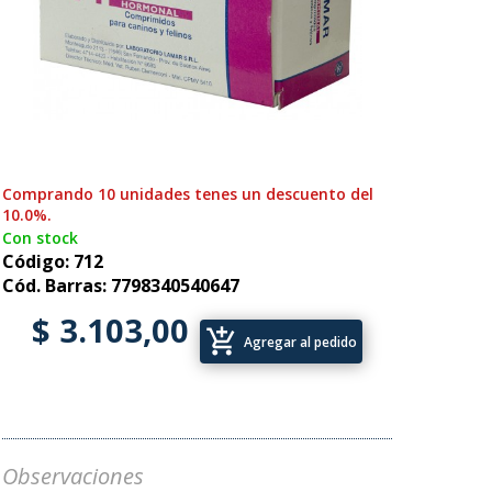
Comprando 10 unidades tenes un descuento del
10.0%.
Con stock
Código: 712
Cód. Barras: 7798340540647
$ 3.103,00
add_shopping_cart
Agregar al pedido
Observaciones