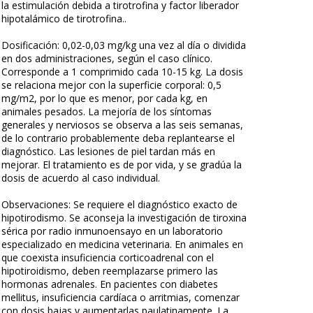
la estimulación debida a tirotrofina y factor liberador
hipotalámico de tirotrofina..
Dosificación: 0,02-0,03 mg/kg una vez al día o dividida
en dos administraciones, según el caso clínico.
Corresponde a 1 comprimido cada 10-15 kg. La dosis
se relaciona mejor con la superficie corporal: 0,5
mg/m2, por lo que es menor, por cada kg, en
animales pesados. La mejoría de los síntomas
generales y nerviosos se observa a las seis semanas,
de lo contrario probablemente deba replantearse el
diagnóstico. Las lesiones de piel tardan más en
mejorar. El tratamiento es de por vida, y se gradúa la
dosis de acuerdo al caso individual.
Observaciones: Se requiere el diagnóstico exacto de
hipotirodismo. Se aconseja la investigación de tiroxina
sérica por radio inmunoensayo en un laboratorio
especializado en medicina veterinaria. En animales en
que coexista insuficiencia corticoadrenal con el
hipotiroidismo, deben reemplazarse primero las
hormonas adrenales. En pacientes con diabetes
mellitus, insuficiencia cardíaca o arritmias, comenzar
con dosis bajas y aumentarlas paulatinamente. La