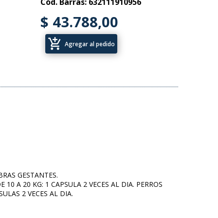
Cód. Barras: 632111910956
$ 43.788,00
add_shopping_cart
Agregar al pedido
O
MBRAS GESTANTES.
E 10 A 20 KG: 1 CAPSULA 2 VECES AL DIA. PERROS
ULAS 2 VECES AL DIA.