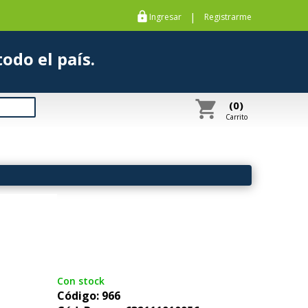
https
|
Ingresar
Registrarme
s a todo el país.
shopping_cart
(0)
Carrito
Con stock
Código: 966