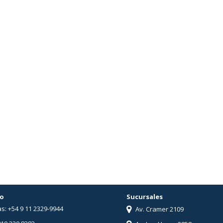
o
Sucursales
s: +54 9 11 2329-9944
Av. Cramer 2109