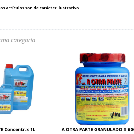
os artículos son de carácter ilustrativo.
sma categoria
E Concentr.x 1L
A OTRA PARTE GRANULADO X 60