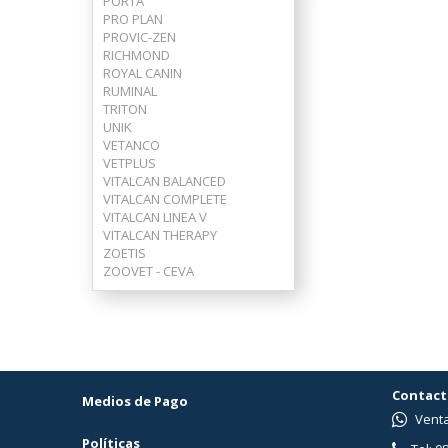
PORTA
PRO PLAN
PROVIC-ZEN
RICHMOND
ROYAL CANIN
RUMINAL
TRITON
UNIK
VETANCO
VETPLUS
VITALCAN BALANCED
VITALCAN COMPLETE
VITALCAN LINEA V
VITALCAN THERAPY
ZOETIS
ZOOVET - CEVA
Contact
Medios de Pago
Venta
Políticas