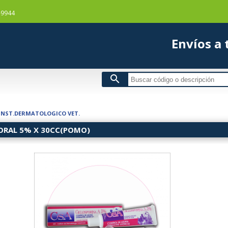
-9944
Envío
search
INST.DERMATOLOGICO VET.
ORAL 5% X 30CC(POMO)