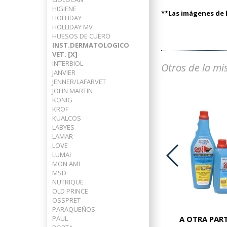
HIGIENE
**Las imágenes de l
HOLLIDAY
HOLLIDAY MV
HUESOS DE CUERO
INST.DERMATOLOGICO
VET. [X]
INTERBIOL
Otros de la mi
JANVIER
JENNER/LAFARVET
JOHN MARTIN
KONIG
KROF
KUALCOS
LABYES
LAMAR
LOVE
LUMAI
MON AMI
MSD
ADVOCATE PERROS 25-40 KG
NUTRIQUE
OLD PRINCE
OSSPRET
PARAQUEÑOS
PAUL
A OTRA PART