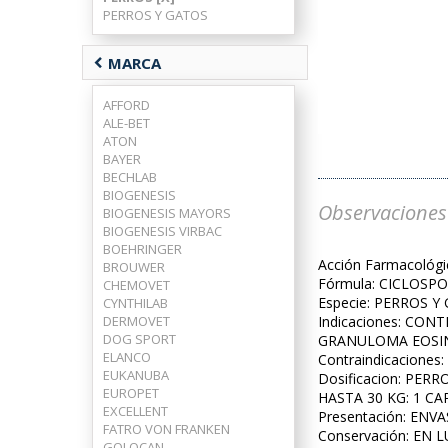
PERROS Y GATOS
chevron_left
MARCA
AFFORD
ALE-BET
ATON
BAYER
BECHLAB
BIOGENESIS
Observaciones
BIOGENESIS MAYORS
BIOGENESIS VIRBAC
BOEHRINGER
Acción Farmacológ
BROUWER
Fórmula: CICLOSPO
CHEMOVET
Especie: PERROS Y
CYNTHILAB
DERMOVET
Indicaciones: CO
DOG SPORT
GRANULOMA EOSIN
ELANCO
Contraindicacion
EUKANUBA
Dosificacion: PER
EUROPET
HASTA 30 KG: 1 CA
EXCELLENT
Presentación: ENV
FATRO VON FRANKEN
Conservación: EN 
GOLOCAN