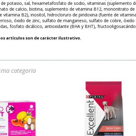
 de potasio, sal, hexametafosfato de sodio, vitaminas (suplemento de
nato de calcio, biotina, suplemento de vitamina B12, mononitrato de 
de vitamina B2), inositol, hidrocloruro de piridoxina (fuente de vitami
ferroso, óxido de zinc, sulfato de manganeso, sulfato de cobre, óxid
idas, fosfato dicálcico, antioxidante (BHA y BHT), fructooligosacárido
os artículos son de carácter ilustrativo.
sma categoria