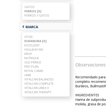
GATOS
PERROS [X]
PERROS Y GATOS
chevron_left
MARCA
ATON
EUKANUBA [X]
EXCELLENT
HOLLIDAY MV
KROF
NUTRIQUE
OLD PRINCE
Observaciones
PRO PLAN
ROYAL CANIN
.
UNIK
Recomendado para p
VITALCAN BALANCED
completo recomenda
VITALCAN COMPLETE
Burdeos, Bullmastif
VITALCAN LINEA V
VITALCAN THERAPY
INGREDIENTES
Harina de subproduct
molida, grasa de po