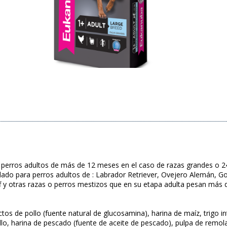
erros adultos de más de 12 meses en el caso de razas grandes o 24
do para perros adultos de : Labrador Retriever, Ovejero Alemán, G
f y otras razas o perros mestizos que en su etapa adulta pesan más 
os de pollo (fuente natural de glucosamina), harina de maíz, trigo in
llo, harina de pescado (fuente de aceite de pescado), pulpa de remol