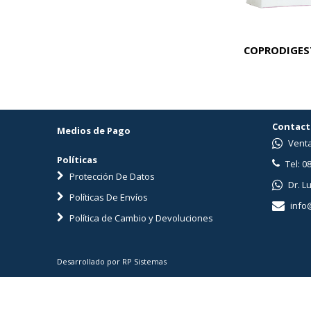
PREMIUM KROF CAT LIGHT X 1 KG
COPRODIGEST
Contact
Medios de Pago
Venta
Políticas
Tel: 0
Protección De Datos
Dr. L
Políticas De Envíos
info
Política de Cambio y Devoluciones
Desarrollado por RP Sistemas