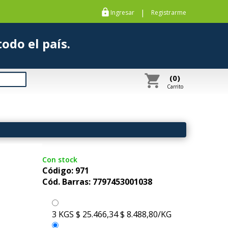
https
|
Ingresar
Registrarme
s a todo el país.
shopping_cart
(0)
Carrito
Con stock
Código: 971
Cód. Barras: 7797453001038
3 KGS
$ 25.466,34
$ 8.488,80/KG