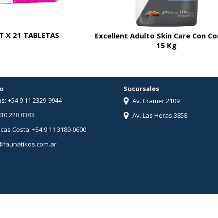
 X 21 TABLETAS
Excellent Adulto Skin Care Con C
15 Kg
o
Sucursales
s: +54 9 11 2329-9944
Av. Cramer 2109
810 220 8383
Av. Las Heras 3858
ucas Costa: +54 9 11 3189-0600
@faunatikos.com.ar