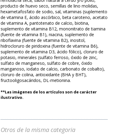
remolacha seca, sabor natural a cerdo y/o pollo,
producto de huevo seco, semillas de lino molidas,
hexametafosfato de sodio, sal, vitaminas (suplemento
de vitamina E, ácido ascórbico, beta caroteno, acetato
de vitamina A, pantotenato de calcio, biotina,
suplemento de vitamina B12, mononitrato de tiamina
(fuente de vitamina B1), niacina, suplemento de
riboflavina (fuente de vitamina B2), inositol,
hidrocloruro de piridoxina (fuente de vitamina B6),
suplemento de vitamina D3, ácido fólico), cloruro de
potasio, minerales (sulfato ferroso, óxido de zinc,
sulfato de manganeso, sulfato de cobre, óxido
manganoso, iodato de calcio, carbonato de cobalto),
cloruro de colina, antioxidante (BHA y BHT),
fructooligosacáridos, DL-metionina.
**Las imágenes de los artículos son de carácter
ilustrativo.
Otros de la misma categoria