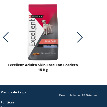
Excellent Adulto Skin Care Con Cordero
Excellent A
15 Kg
Medios de Pago
Desarrollado por RP Sistemas
Políticas