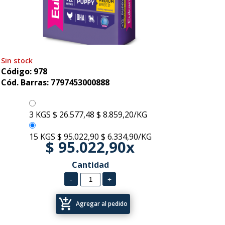
Sin stock
Código: 978
Cód. Barras: 7797453000888
3 KGS
$ 26.577,48
$ 8.859,20/KG
15 KGS
$ 95.022,90
$ 6.334,90/KG
$ 95.022,90x
Cantidad
add_shopping_cart
Agregar al pedido