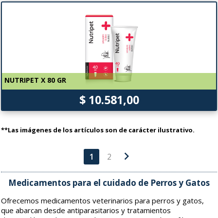
NUTRIPET X 80 GR
$ 10.581,00
**Las imágenes de los artículos son de carácter ilustrativo.
chevron_right
1
2
Medicamentos para el cuidado de Perros y Gatos
Ofrecemos medicamentos veterinarios para perros y gatos,
que abarcan desde antiparasitarios y tratamientos