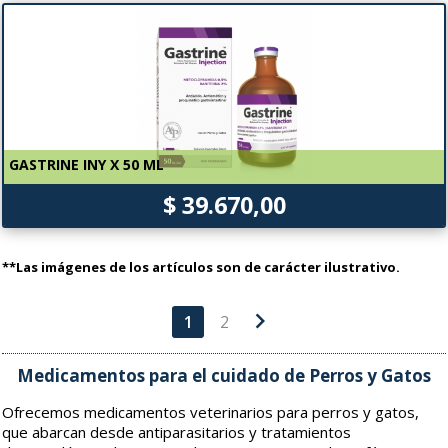
GASTRINE INY X 50 ML
$ 39.670,00
**Las imágenes de los artículos son de carácter ilustrativo.
chevron_right
1
2
Medicamentos para el cuidado de Perros y Gatos
Ofrecemos medicamentos veterinarios para perros y gatos,
que abarcan desde antiparasitarios y tratamientos