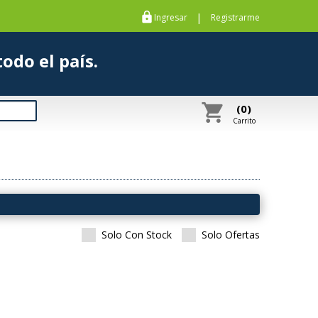
https
|
Ingresar
Registrarme
s a todo el país.
shopping_cart
(0)
Carrito
Solo Con Stock
Solo Ofertas