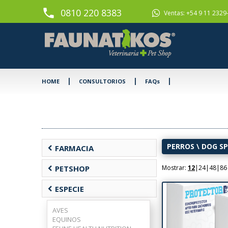
phone
0810 220 8383
Ventas: +54 9 11 2329
|
|
|
HOME
CONSULTORIOS
FAQs
PERROS
\
DOG S
chevron_left
FARMACIA
chevron_left
PETSHOP
Mostrar:
12
|
24
|
48
|
86
chevron_left
ESPECIE
AVES
EQUINOS