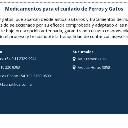
Medicamentos para el cuidado de Perros y Gatos
gatos, que abarcan desde antiparasitarios y tratamientos derma
 sido seleccionado por su eficacia comprobada y adaptado a las 
nte bajo prescripción veterinaria, garantizando un uso responsabl
o el proceso y brindándote la tranquilidad de contar con asesor
o
Sucursales
s: +54 9 11 2329-9944
Av. Cramer 2109
810 220 8383
Av. Las Heras 3858
ucas Costa: +54 9 11 3189-0600
@faunatikos.com.ar