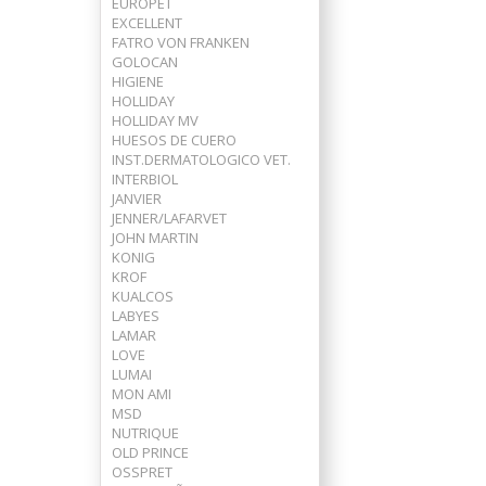
EUROPET
EXCELLENT
FATRO VON FRANKEN
GOLOCAN
HIGIENE
HOLLIDAY
HOLLIDAY MV
HUESOS DE CUERO
INST.DERMATOLOGICO VET.
INTERBIOL
JANVIER
JENNER/LAFARVET
JOHN MARTIN
KONIG
KROF
KUALCOS
LABYES
LAMAR
LOVE
LUMAI
MON AMI
MSD
NUTRIQUE
OLD PRINCE
OSSPRET