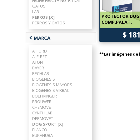
FELINE HEALTH NUTRITION
GATOS
LAB
PROTECTOR DOG 
PERROS [X]
COMP.PALAT.
PERROS Y GATOS
$ 18
chevron_left
MARCA
AFFORD
**Las imágenes de l
ALE-BET
ATON
BAYER
BECHLAB
BIOGENESIS
BIOGENESIS MAYORS
BIOGENESIS VIRBAC
BOEHRINGER
BROUWER
CHEMOVET
CYNTHILAB
DERMOVET
DOG SPORT [X]
ELANCO
EUKANUBA