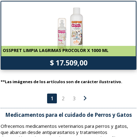
OSSPRET LIMPIA LAGRIMAS PROCOLOR X 1000 ML
$ 17.509,00
**Las imágenes de los artículos son de carácter ilustrativo.
chevron_right
1
2
3
Medicamentos para el cuidado de Perros y Gatos
Ofrecemos medicamentos veterinarios para perros y gatos,
que abarcan desde antiparasitarios y tratamientos