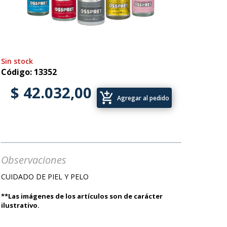
Sin stock
Código: 13352
$ 42.032,00
add_shopping_cart
Agregar al pedido
Observaciones
CUIDADO DE PIEL Y PELO
**Las imágenes de los artículos son de carácter
ilustrativo.