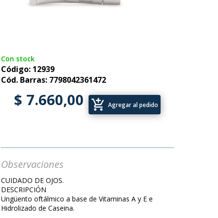
Con stock
Código: 12939
Cód. Barras: 7798042361472
$ 7.660,00
add_shopping_cart
Agregar al pedido
Observaciones
CUIDADO DE OJOS.
DESCRIPCIÓN
Ungüento oftálmico a base de Vitaminas A y E e
Hidrolizado de Caseina.