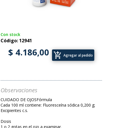
Con stock
Código: 12941
$ 4.186,00
add_shopping_cart
Agregar al pedido
Observaciones
CUIDADO DE OJOSFórmula
Cada 100 ml contiene: Fluoresceína sódica 0,200 g;
Excipientes c.s.
Dosis
1 o 2 gotas en el ojo a examinar.