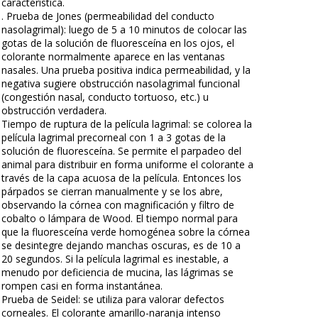
característica.
. Prueba de Jones (permeabilidad del conducto
nasolagrimal): luego de 5 a 10 minutos de colocar las
gotas de la solución de fluoresceína en los ojos, el
colorante normalmente aparece en las ventanas
nasales. Una prueba positiva indica permeabilidad, y la
negativa sugiere obstrucción nasolagrimal funcional
(congestión nasal, conducto tortuoso, etc.) u
obstrucción verdadera.
Tiempo de ruptura de la película lagrimal: se colorea la
película lagrimal precorneal con 1 a 3 gotas de la
solución de fluoresceína. Se permite el parpadeo del
animal para distribuir en forma uniforme el colorante a
través de la capa acuosa de la película. Entonces los
párpados se cierran manualmente y se los abre,
observando la córnea con magnificación y filtro de
cobalto o lámpara de Wood. El tiempo normal para
que la fluoresceína verde homogénea sobre la córnea
se desintegre dejando manchas oscuras, es de 10 a
20 segundos. Si la película lagrimal es inestable, a
menudo por deficiencia de mucina, las lágrimas se
rompen casi en forma instantánea.
Prueba de Seidel: se utiliza para valorar defectos
corneales. El colorante amarillo-naranja intenso